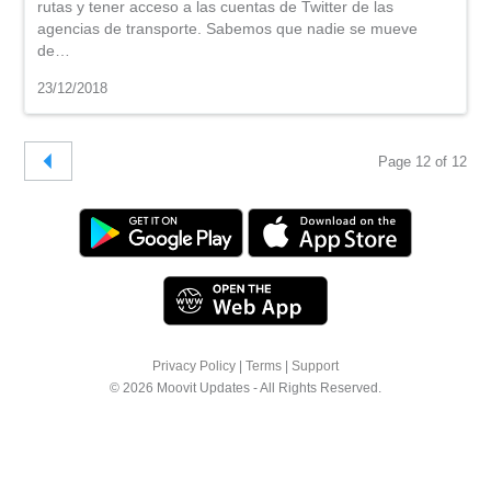
rutas y tener acceso a las cuentas de Twitter de las
agencias de transporte. Sabemos que nadie se mueve
de…
23/12/2018
Page 12 of 12
Privacy Policy
|
Terms
|
Support
© 2026 Moovit Updates - All Rights Reserved.