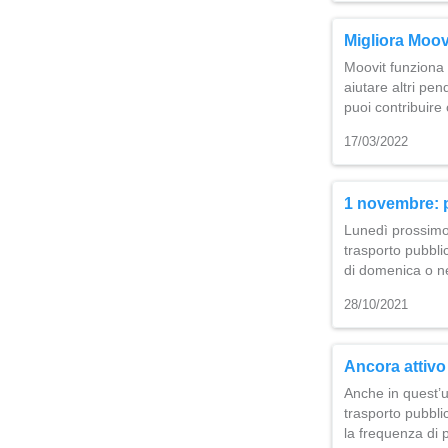
Migliora Moovi
Moovit funziona 
aiutare altri pe
puoi contribuir
17/03/2022
1 novembre: po
Lunedì prossimo,
trasporto pubbli
di domenica o nel
28/10/2021
Ancora attivo 
Anche in quest’u
trasporto pubblic
la frequenza di 