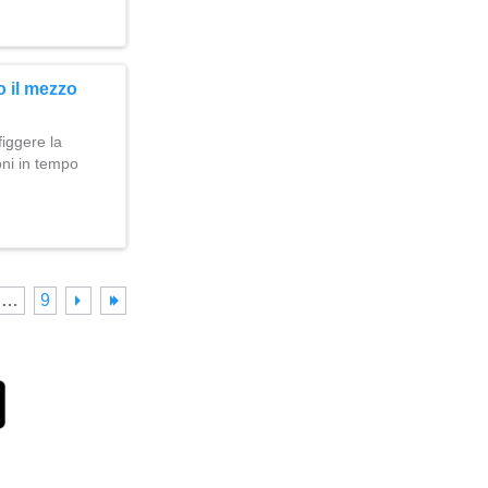
o il mezzo
figgere la
oni in tempo
…
9