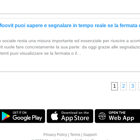
oovit puoi sapere e segnalare in tempo reale se la fermata 
o sociale resta una misura importante ed essenziale per riuscire a scon
 vuole fare concretamente la sua parte: da oggi grazie alle segnalazi
 utenti puoi visualizzare se la fermata o il…
1
2
3
Privacy Policy
|
Terms
|
Support