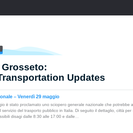
 Grosseto:
Transportation Updates
onale – Venerdì 29 maggio
io è stato proclamato uno sciopero generale nazionale che potrebbe 
ervizio del trasporto pubblico in Italia. Di seguito il dettaglio, città pe
ibili disagi dalle 8:30 alle 17:00 e dalle…