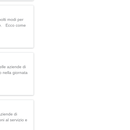
molti modi per
bile. Ecco come
lle aziende di
o nella giornata
aziende di
ni al servizio e