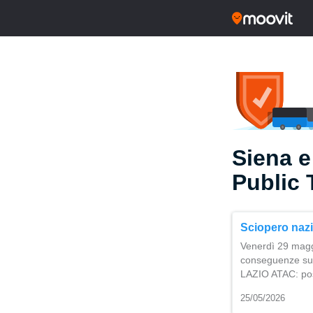
Siena e
Public 
Sciopero nazi
Venerdì 29 magg
conseguenze sul s
LAZIO ATAC: poss
25/05/2026