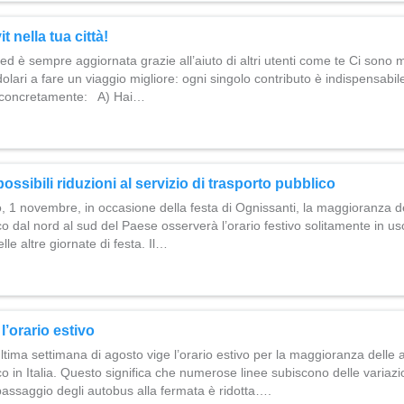
t nella tua città!
ed è sempre aggiornata grazie all’aiuto di altri utenti come te Ci sono 
ndolari a fare un viaggio migliore: ogni singolo contributo è indispensa
e concretamente: A) Hai…
ssibili riduzioni al servizio di trasporto pubblico
 1 novembre, in occasione della festa di Ognissanti, la maggioranza de
co dal nord al sud del Paese osserverà l’orario festivo solitamente in us
le altre giornate di festa. Il…
l’orario estivo
ltima settimana di agosto vige l’orario estivo per la maggioranza delle 
o in Italia. Questo significa che numerose linee subiscono delle variazio
passaggio degli autobus alla fermata è ridotta….