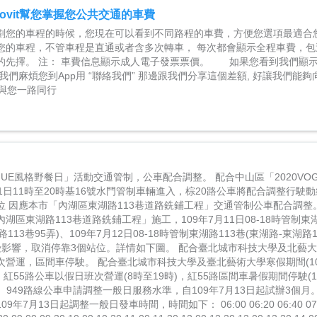
ovit幫您掌握您公共交通的車費
it策劃您的車程的時候，您現在可以看到不同路程的車費，方便您選項最適合
您的車程，不管車程是直通或者含多次轉車， 每次都會顯示全程車費，包
的先擇。 注： 車費信息顯示成人電子發票票價。 如果您看到我們顯
我們麻煩您到App用 “聯絡我們” 那邊跟我們分享這個差額, 好讓我們能
t與您一路同行
OGUE風格野餐日」活動交通管制，公車配合調整。 配合中山區「2020VO
1日11時至20時基16號水門管制車輛進入，棕20路公車將配合調整行駛
位 因應本市「內湖區東湖路113巷道路銑鋪工程」交通管制公車配合調整
湖區東湖路113巷道路銑鋪工程」施工，109年7月11日08-18時管制東湖
湖路113巷95弄)、109年7月12日08-18時管制東湖路113巷(東湖路-東湖路
受影響，取消停靠3個站位。詳情如下圖。 配合臺北城市科技大學及北藝大
次營運，區間車停駛。 配合臺北城市科技大學及臺北藝術大學寒假期間(10
)，紅55路公車以假日班次營運(8時至19時)，紅55路區間車暑假期間停駛(1
)。 949路線公車申請調整一般日服務水準，自109年7月13日起試辦3個月。
年7月13日起調整一般日發車時間，時間如下： 06:00 06:20 06:40 07:00 