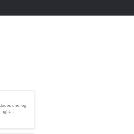
ncludes one leg
s right…