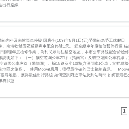
佳出行路線…
勞動節內科及南軟專車停駛 因應今(109)年5月1日(五)勞動節為勞工休假
車、南港軟體園區通勤專車配合停駛1天。 貓空纜車年度檢修暫停營運 貓空
月29日辦理年度檢修作業，為利民眾前往貓空地區，本市公車路線配合於檢
訊說明如下： （一）貓空遊園公車左線（指南宮）及貓空遊園公車右線，
空遊園公車左線（動物園）、棕15路及小10路(含區間車)公車，於貓纜
地區之旅客， 使用Moovit應用，獲得最準確的巴士路線資訊。 Moov
何搜尋地點，獲得最佳出行路線 如何查詢附近車站及到站時間 如何搜尋巴
的服務狀態
1