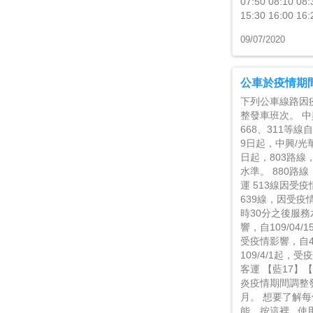
07:50 08:10 08:
15:30 16:00 16:
09/07/2020
公車於疫情期
下列公車線路因
整發車班次。 中興
668、311等線
9日起，中興/光
日起，803路線
水準。 880路
運 513線因受疫
639線，因受疫情
時30分之後服務
響，自109/04
受疫情影響，自4
109/4/1起
客運 【藍17】【
炎疫情期間調整發
月。 想要了解
能，按這裡 使用