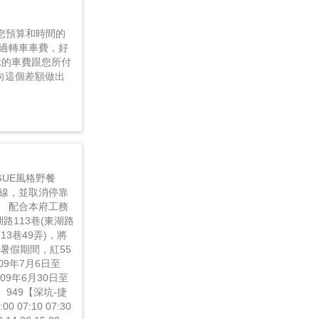
您預算和時間的
過轉車車費，好
示的車費跟您所付
夠向這個差額做出
GUE風格野餐
動線，並取消停靠
。 配合本府工務
路113巷(東湖路
113巷49弄)，將
暑假期間，紅55
9年7月6日至
09年6月30日至
 949【深坑-捷
07:10 07:30