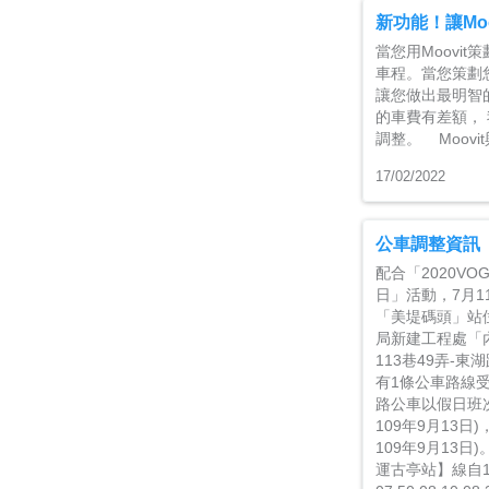
新功能！讓Mo
當您用Moov
車程。當您策劃
讓您做出最明智
的車費有差額， 
調整。 Moovi
17/02/2022
公車調整資訊
配合「2020V
日」活動，7月1
「美堤碼頭」站
局新建工程處「內
113巷49弄-東
有1條公車路線
路公車以假日班
109年9月13日
109年9月13日
運古亭站】線自109