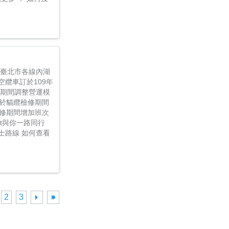
日，臺北市各線內湖
纜車訂於109年
修期間調整營運模
於貓纜檢修期間
檢修期間增加班次
it與你一路同行
士路線 如何查看
2
3