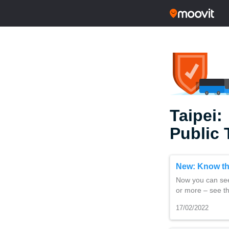
Taipei:
Public 
New: Know the
Now you can see 
or more – see th
17/02/2022