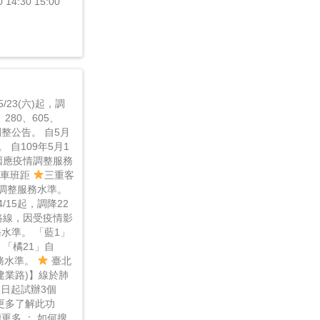
0 14:30 15:00
23(六)起，調
280、605、
調整公告。 自5月
 自109年5月1
，因應疫情調整服務
發車班距
三重客
21調整服務水準。
/15起，調降22
8路線，因受疫情影
務水準。 「藍1」
 「橘21」自
服務水準。
臺北
(建業路)】線於肺
2日起試辦3個
更多了解此功
更多 ： 如何搜