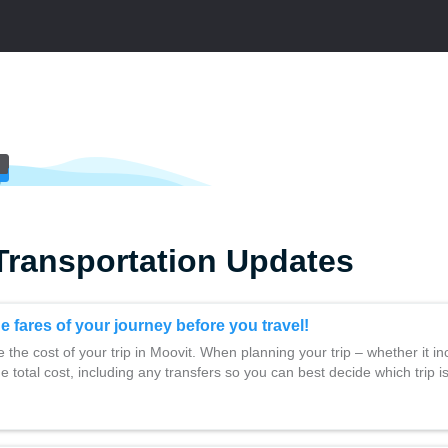
Transportation Updates
 fares of your journey before you travel!
the cost of your trip in Moovit. When planning your trip – whether it i
e total cost, including any transfers so you can best decide which trip i