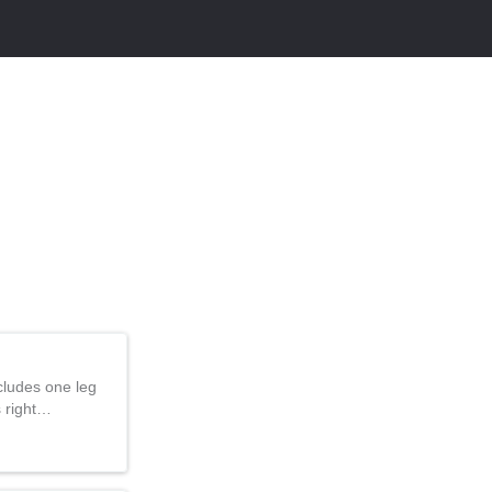
ncludes one leg
s right…