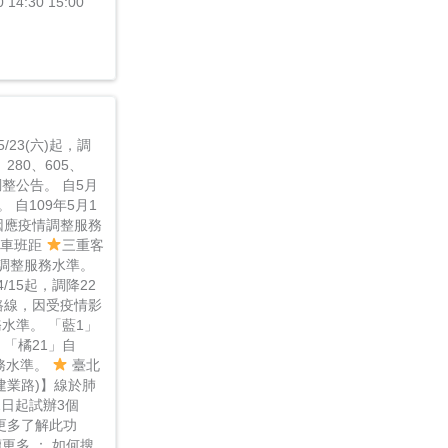
0 14:30 15:00
23(六)起，調
280、605、
調整公告。 自5月
 自109年5月1
，因應疫情調整服務
發車班距
三重客
21調整服務水準。
/15起，調降22
8路線，因受疫情影
務水準。 「藍1」
 「橘21」自
服務水準。
臺北
(建業路)】線於肺
2日起試辦3個
更多了解此功
更多 ： 如何搜