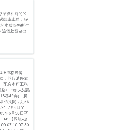
您預算和時間的
過轉車車費，好
示的車費跟您所付
夠向這個差額做出
GUE風格野餐
動線，並取消停靠
。 配合本府工務
路113巷(東湖路
113巷49弄)，將
暑假期間，紅55
9年7月6日至
09年6月30日至
 949【深坑-捷
07:10 07:30