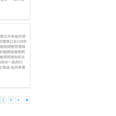
日，臺北市各線內湖
纜車訂於109年
修期間調整營運模
於貓纜檢修期間
檢修期間增加班次
it與你一路同行
士路線 如何查看
2
3