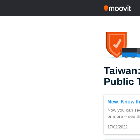
Taiwan
Public 
New: Know the
Now you can see 
or more – see th
17/02/2022