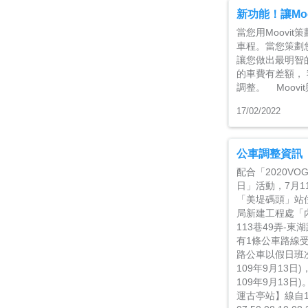
新功能！讓Mo
當您用Moov
車程。當您策劃
讓您做出最明智
的車費有差額， 
調整。 Moovi
17/02/2022
公車調整資訊
配合「2020V
日」活動，7月1
「美堤碼頭」站
局新建工程處「內
113巷49弄-東
有1條公車路線
路公車以假日班
109年9月13日
109年9月13日
運古亭站】線自109