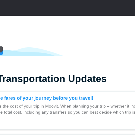
:
Transportation Updates
 fares of your journey before you travel!
the cost of your trip in Moovit. When planning your trip – whether it i
e total cost, including any transfers so you can best decide which trip i