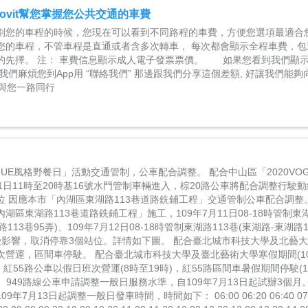
ovit幫您掌握您公共交通的車費
it策劃您的車程的時候，您現在可以看到不同路程的車費，方便您選項最適合
您的車程，不管車程是直通或者含多次轉車， 每次都會顯示全程車費，包
的先擇。 注： 車費信息顯示成人電子發票票價。 如果您看到我們顯
我們麻煩您到App用 “聯絡我們” 那邊跟我們分享這個差額, 好讓我們能
t與您一路同行
OGUE風格野餐日」活動交通管制，公車配合調整。 配合中山區「2020VO
1日11時至20時基16號水門管制車輛進入，棕20路公車將配合調整行駛
位 因應本市「內湖區東湖路113巷道路銑鋪工程」交通管制公車配合調整
湖區東湖路113巷道路銑鋪工程」施工，109年7月11日08-18時管制東湖
湖路113巷95弄)、109年7月12日08-18時管制東湖路113巷(東湖路-東湖路
受影響，取消停靠3個站位。詳情如下圖。 配合臺北城市科技大學及北藝大
次營運，區間車停駛。 配合臺北城市科技大學及臺北藝術大學寒假期間(10
)，紅55路公車以假日班次營運(8時至19時)，紅55路區間車暑假期間停駛(1
)。 949路線公車申請調整一般日服務水準，自109年7月13日起試辦3個月。
年7月13日起調整一般日發車時間，時間如下： 06:00 06:20 06:40 07:00 