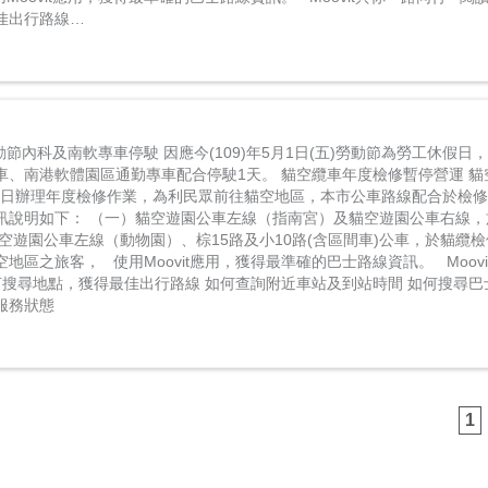
佳出行路線…
勞動節內科及南軟專車停駛 因應今(109)年5月1日(五)勞動節為勞工休假
車、南港軟體園區通勤專車配合停駛1天。 貓空纜車年度檢修暫停營運 貓空
月29日辦理年度檢修作業，為利民眾前往貓空地區，本市公車路線配合於檢
訊說明如下： （一）貓空遊園公車左線（指南宮）及貓空遊園公車右線，
空遊園公車左線（動物園）、棕15路及小10路(含區間車)公車，於貓纜
地區之旅客， 使用Moovit應用，獲得最準確的巴士路線資訊。 Moov
何搜尋地點，獲得最佳出行路線 如何查詢附近車站及到站時間 如何搜尋巴
的服務狀態
1