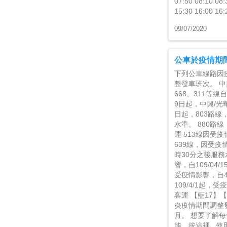
07:50 08:10 08:
15:30 16:00 16:
09/07/2020
公車於疫情期
下列公車線路因
整發車班次。 中興
668、311等線
9日起，中興/光
日起，803路線
水準。 880路
運 513線因受疫
639線，因受疫情
時30分之後服務
響，自109/04
受疫情影響，自4
109/4/1起
客運 【藍17】【
炎疫情期間調整發
月。 想要了解
能，按這裡 使用