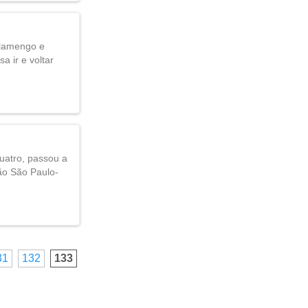
Flamengo e
a ir e voltar
uatro, passou a
ão São Paulo-
31
132
133