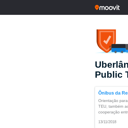
Uberlân
Public 
Ônibus da Rea
Orientação para
TEU, também ace
cooperação entr
13/11/2018