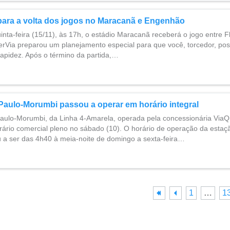
para a volta dos jogos no Maracanã e Engenhão
nta-feira (15/11), às 17h, o estádio Maracanã receberá o jogo entre 
rVia preparou um planejamento especial para que você, torcedor, poss
rapidez. Após o término da partida,…
Paulo-Morumbi passou a operar em horário integral
aulo-Morumbi, da Linha 4-Amarela, operada pela concessionária ViaQ
rário comercial pleno no sábado (10). O horário de operação da estaç
a ser das 4h40 à meia-noite de domingo a sexta-feira…
1
…
1