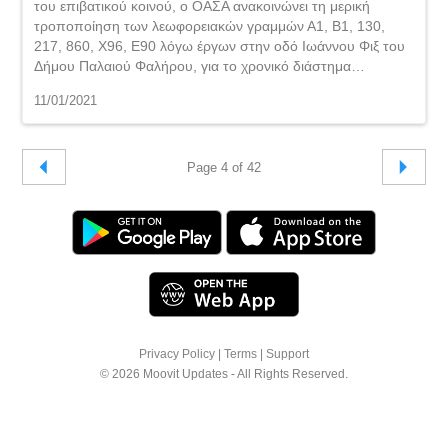
του επιβατικού κοινού, ο ΟΑΣΑ ανακοινώνει τη μερική
τροποποίηση των λεωφορειακών γραμμών Α1, Β1, 130,
217, 860, Χ96, Ε90 λόγω έργων στην οδό Ιωάννου Φιξ του
Δήμου Παλαιού Φαλήρου, για το χρονικό διάστημα…
11/01/2021
Page 4 of 42
Privacy Policy
|
Terms
|
Support
© 2026 Moovit Updates - All Rights Reserved.