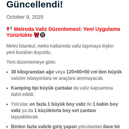
Güncellendi!
October 9, 2025
Metroda Valiz Düzenlemesi: Yeni Uygulama
Yürürlükte
Metro İstanbul, metro hatlarında valiz taşımaya ilişkin
yeni kuralları duyurdu.
Yeni düzenlemeye göre:
30 kilogramdan ağır
veya
120×60×50 cm’den büyük
valizler istasyonlara ve araçlara alınmayacak.
Kamping tipi büyük çantalar
da valiz kapsamına
dahil edildi.
Yolcular,
en fazla 1 büyük boy valiz
ile
1 kabin boy
valiz
ya da
1 küçük/orta boy sırt çantası
taşıyabilecek.
Birden fazla valizle giriş yapan
yolculardan
ilave bir