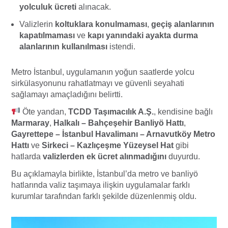
yolculuk ücreti
alınacak.
Valizlerin
koltuklara konulmaması
,
geçiş alanlarının
kapatılmaması
ve
kapı yanındaki ayakta durma
alanlarının kullanılması
istendi.
Metro İstanbul, uygulamanın yoğun saatlerde yolcu
sirkülasyonunu rahatlatmayı ve güvenli seyahati
sağlamayı amaçladığını belirtti.
Öte yandan,
TCDD Taşımacılık A.Ş.
, kendisine bağlı
Marmaray
,
Halkalı – Bahçeşehir Banliyö Hattı
,
Gayrettepe – İstanbul Havalimanı – Arnavutköy Metro
Hattı
ve
Sirkeci – Kazlıçeşme Yüzeysel Hat
gibi
hatlarda
valizlerden ek ücret alınmadığını
duyurdu.
Bu açıklamayla birlikte, İstanbul’da metro ve banliyö
hatlarında valiz taşımaya ilişkin uygulamalar farklı
kurumlar tarafından farklı şekilde düzenlenmiş oldu.