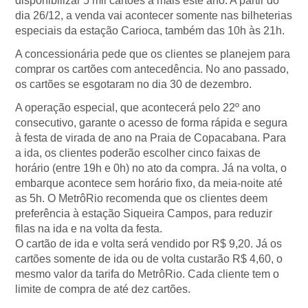
disponibilizar 5 mil cartões a mais este ano. A partir do
dia 26/12, a venda vai acontecer somente nas bilheterias
especiais da estação Carioca, também das 10h às 21h.
A concessionária pede que os clientes se planejem para
comprar os cartões com antecedência. No ano passado,
os cartões se esgotaram no dia 30 de dezembro.
A operação especial, que acontecerá pelo 22º ano
consecutivo, garante o acesso de forma rápida e segura
à festa de virada de ano na Praia de Copacabana. Para
a ida, os clientes poderão escolher cinco faixas de
horário (entre 19h e 0h) no ato da compra. Já na volta, o
embarque acontece sem horário fixo, da meia-noite até
as 5h. O MetrôRio recomenda que os clientes deem
preferência à estação Siqueira Campos, para reduzir
filas na ida e na volta da festa.
O cartão de ida e volta será vendido por R$ 9,20. Já os
cartões somente de ida ou de volta custarão R$ 4,60, o
mesmo valor da tarifa do MetrôRio. Cada cliente tem o
limite de compra de até dez cartões.