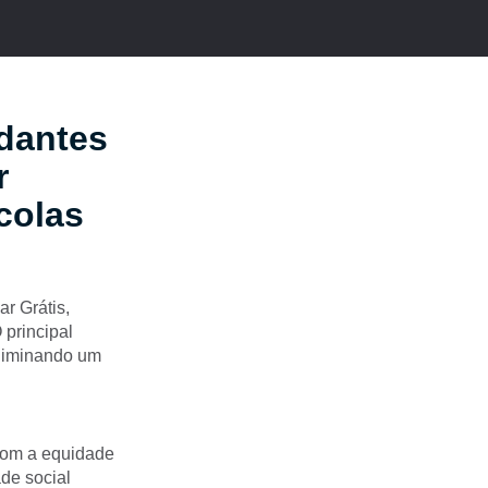
udantes
r
colas
r Grátis,
 principal
eliminando um
 com a equidade
de social