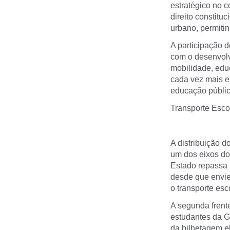
estratégico no 
direito constit
urbano, permiti
A participação 
com o desenvolv
mobilidade, edu
cada vez mais e
educação públic
Transporte Esco
A distribuição d
um dos eixos do
Estado repassa 
desde que envi
o transporte es
A segunda frent
estudantes da Gr
da bilhetagem e