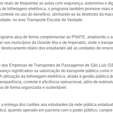
s reais de frequentar as aulas com segurança, autonomia e di
ma de bilhetagem eletrônica, o programa também promove mais ef
controle no uso do benefício, alinhando-se às diretrizes da macr
dade, no eixo Transporte Escolar de Verdade.
rograma atua de forma complementar ao PNATE, ampliando o a
ar nos municípios da Grande Ilha e de Imperatriz, onde o transp
o deslocamento diário dos estudantes até as unidades de ensin
o das Empresas de Transportes de Passageiros de São Luís (SET
anço significativo na valorização do transporte público como 
 A utilização da bilhetagem eletrônica, aliada à gestão pública d
nsparência, controle e eficiência operacional, além de estimul
ivo de forma organizada e sustentável.
a entrega dos cartões aos estudantes da rede pública estadua
blico, quando operado em parceria com o poder público, cumpr