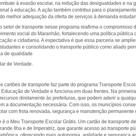
combate à evasão escolar, na redução das desigualdades e na g
ucional à educação. A ação também contribui para o planejament
ndo melhor adequação da oferta de serviços à demanda estudant
do setor de transporte nesse programa reafirma o compromisso
imento social do Maranhão, fortalecendo uma política pública q
cação e cidadania. A expectativa é que essa parceria se amplie
studantes e consolidando o transporte público como aliado pe
a de qualidade
lar de Verdade.
os cartões de transporte faz parte do programa Transporte Esco
 Educação de Verdade e funciona em duas frentes. Na primeira
recursos diretamente às prefeituras, que podem aderir a qualq
em a documentação necessária. Com isso, os municípios cons
colar com frota renovada, segurança e manutenção permanente 
e é o Meu Transporte Escolar Grátis. Um cartão de transporte d
ande Ilha e de Imperatriz, que garante acesso ao transporte pú
letrônica, oferecendo mais autonomia, agilidade e segurança a