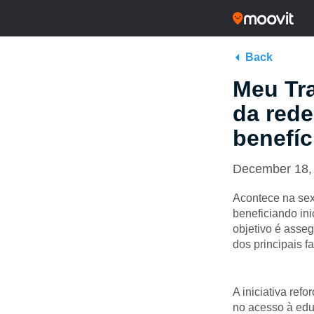
Back
Meu Tra
da rede
benefíc
December 18,
Acontece na sext
beneficiando ini
objetivo é asse
dos principais f
A iniciativa re
no acesso à edu