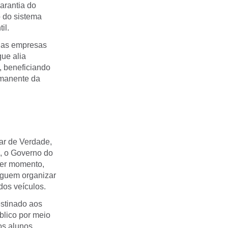
arantia do
o do sistema
il.
 das empresas
ue alia
, beneficiando
rmanente da
lar de Verdade,
, o Governo do
uer momento,
eguem organizar
dos veículos.
estinado aos
blico por meio
os alunos.