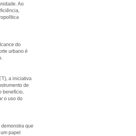
gnidade. Ao
iciência,
opolítica
lcance do
orte urbano é
o.
), a iniciativa
instrumento de
o benefício,
ar o uso do
l demonstra que
e um papel