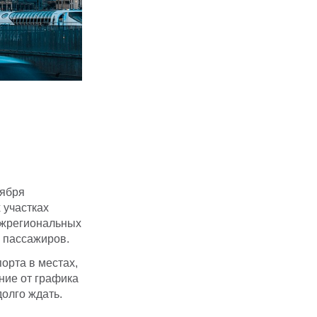
оября
 участках
ежрегиональных
 пассажиров.
орта в местах,
ние от графика
олго ждать.