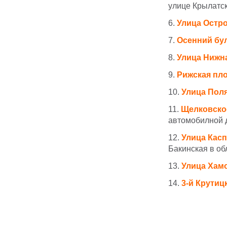
улице Крылатс
6.
У
лица Остр
7.
Осенний бу
8.
У
лица Нижн
9.
Рижская пл
10.
У
лица Пол
11.
Щелковско
автомобилной д
12.
У
лица Кас
Бакинская в об
13.
Улица Хам
14.
3-й Крутиц