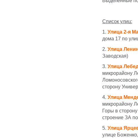
Выделенные по
Список улиц:
1.
У
лица 2-я 
дома 17 по ул
2.
У
лица Лени
Заводская)
3.
У
лица Лебе
микрорайону Л
Ломоносовско
сторону Универ
4.
У
лица Менд
микрорайону Л
Горы в сторону
строение ЗА по
5.
У
лица Ярце
улице Боженко,