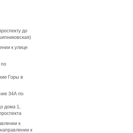
проспекту до
шипниковская)
ении к улице
 по
кие Горы в
ение 34А по
о дома 1,
проспекта
авлении к
 направлении к