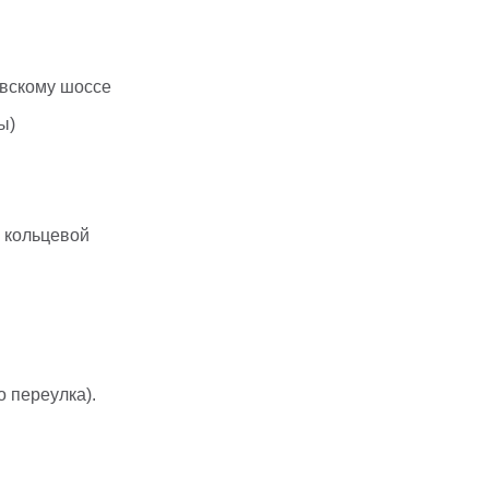
евскому шоссе
ы)
й кольцевой
о переулка).