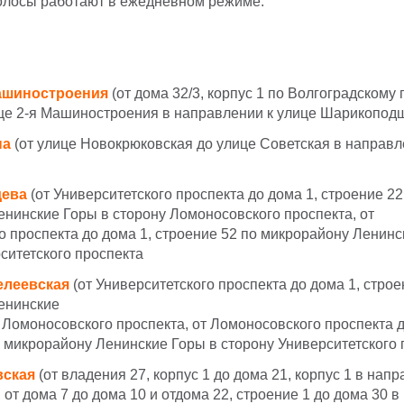
лосы работают в ежедневном режиме.
Машиностроения
(от дома 32/3, корпус 1 по Волгоградскому 
ице 2-я Машиностроения в направлении к улице Шарикопод
на
(от улице Новокрюковская до улице Советская в направл
дева
(от Университетского проспекта до
дома 1, строение 22
енинские Горы в
сторону Ломоносовского проспекта, от
го
проспекта до дома 1, строение 52 по микрорайону Ленинс
ситетского проспекта
елеевская
(от Университетского проспекта до дома 1, стро
енинские
 Ломоносовского проспекта, от Ломоносовского проспекта д
 микрорайону Ленинские Горы в сторону Университетского 
вская
(от владения 27, корпус 1 до дома 21, корпус 1 в напр
 от дома 7 до дома 10 и отдома 22, строение 1 до дома 30 в