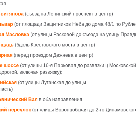
кая
овитянова
(съезд на Ленинский проспект в центр)
львар
(от площади Защитников Неба до дома 48/1 по Рубл
ая Масловка
(от улицы Расковой до съезда на улицу Правд
ощадь
(бдоль Крестовского моста в центр)
ярная
(перед проездом Дежнева в центр)
е шоссе
(от улицы 16-я Парковая до развязки ц Московско
орогой, включая развязку);
пийская
(от улицы Луганская до улицы
ласть)
овнический
Вал
в оба направления
кий переулок
(от улицы Воронцобская до 2-го Динамовског