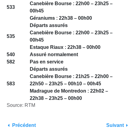
Canebière Bourse : 22h00 – 23h25 –
533
00h45
Géraniums : 22h38 – 00h00
Départs assurés
Canebière Bourse : 22h00 – 23h25 –
535
00h45
Estaque Riaux : 22h38 – 00h00
540
Assuré normalement
582
Pas en service
Départs assurés
Canebière Bourse : 21h25 – 22h00 –
583
22h50 – 23h25 – 00h10 – 00h45
Madrague de Montredon : 22h02 –
22h38 – 23h25 – 00h00
Source: RTM
Précédent
Suivant