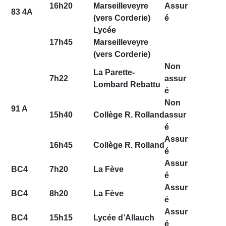
16h20
Marseilleveyre
Assur
83 4A
(vers Corderie)
é
Lycée
17h45
Marseilleveyre
(vers Corderie)
Non
La Parette-
7h22
assur
Lombard Rebattu
é
Non
91 A
15h40
Collège R. Rolland
assur
é
Assur
16h45
Collège R. Rolland
é
Assur
BC4
7h20
La Fève
é
Assur
BC4
8h20
La Fève
é
Assur
BC4
15h15
Lycée d’Allauch
é