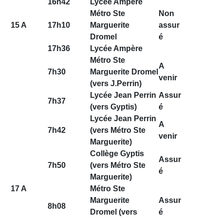
16h42
Lycée Ampère
Métro Ste
Non
15 A
17h10
Marguerite
assur
Dromel
é
17h36
Lycée Ampère
Métro Ste
A
7h30
Marguerite Dromel
venir
(vers J.Perrin)
Lycée Jean Perrin
Assur
7h37
(vers Gyptis)
é
Lycée Jean Perrin
A
7h42
(vers Métro Ste
venir
Marguerite)
Collège Gyptis
Assur
7h50
(vers Métro Ste
é
Marguerite)
17 A
Métro Ste
Marguerite
Assur
8h08
Dromel (vers
é