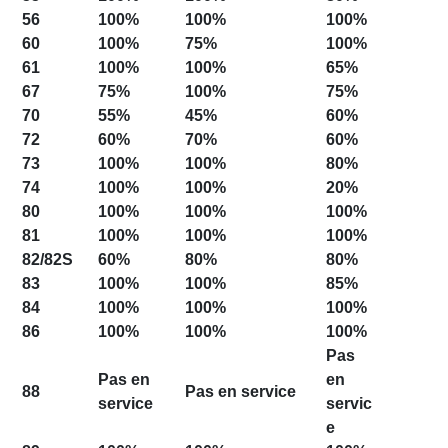
56
100%
100%
100%
60
100%
75%
100%
61
100%
100%
65%
67
75%
100%
75%
70
55%
45%
60%
72
60%
70%
60%
73
100%
100%
80%
74
100%
100%
20%
80
100%
100%
100%
81
100%
100%
100%
82/82S
60%
80%
80%
83
100%
100%
85%
84
100%
100%
100%
86
100%
100%
100%
Pas
Pas en
en
88
Pas en service
service
servic
e