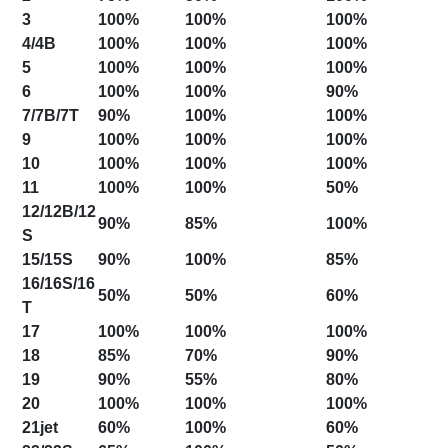
3
100%
100%
100%
4/4B
100%
100%
100%
5
100%
100%
100%
6
100%
100%
90%
7/7B/7T
90%
100%
100%
9
100%
100%
100%
10
100%
100%
100%
11
100%
100%
50%
12/12B/12
90%
85%
100%
S
15/15S
90%
100%
85%
16/16S/16
50%
50%
60%
T
17
100%
100%
100%
18
85%
70%
90%
19
90%
55%
80%
20
100%
100%
100%
21jet
60%
100%
60%