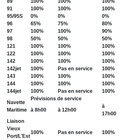
89
100%
100%
100%
91
100%
100%
100%
95/95S
0%
0%
0%
96
65%
75%
80%
97
100%
100%
90%
98
50%
50%
50%
121
100%
100%
100%
122
100%
100%
100%
142
100%
100%
100%
142jet
100%
Pas en service
100%
143
100%
100%
100%
144
100%
100%
100%
144jet
100%
Pas en service
100%
Prévisions de service
Navette
à
Maritime
à 8h00
à 12h00
17h00
Liaison
Vieux
100%
Pas en service
100%
Port/L’Est