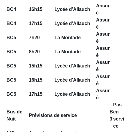
Assur
BC4
16h15
Lycée d’Allauch
é
Assur
BC4
17h15
Lycée d’Allauch
é
Assur
BC5
7h20
La Montade
é
Assur
BC5
8h20
La Montade
é
Assur
BC5
15h15
Lycée d’Allauch
é
Assur
BC5
16h15
Lycée d’Allauch
é
Assur
BC5
17h15
Lycée d’Allauch
é
Pas
Bus de
B
en
Prévisions de service
Nuit
3
servi
ce