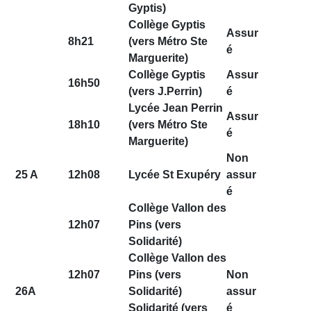
Gyptis)
Collège Gyptis
Assur
8h21
(vers Métro Ste
é
Marguerite)
Collège Gyptis
Assur
16h50
(vers J.Perrin)
é
Lycée Jean Perrin
Assur
18h10
(vers Métro Ste
é
Marguerite)
Non
25 A
12h08
Lycée St Exupéry
assur
é
Collège Vallon des
12h07
Pins (vers
Solidarité)
Collège Vallon des
12h07
Pins (vers
Non
26A
Solidarité)
assur
Solidarité (vers
é