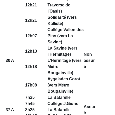
12h21
Traverse de
l’Oasis)
Solidarité (vers
12h21
Kalliste)
Collège Vallon des
12h07
Pins (vers La
Savine)
La Savine (vers
12h13
l’Hermitage)
Non
30 A
L’Hermitage (vers
assur
12h18
Métro
é
Bougainville)
Aygalades Corot
17h08
(vers Métro
Bougainville)
7h25
La Batarelle
7h45
Collège J.Giono
Assur
37 A
8h25
La Batarelle
é