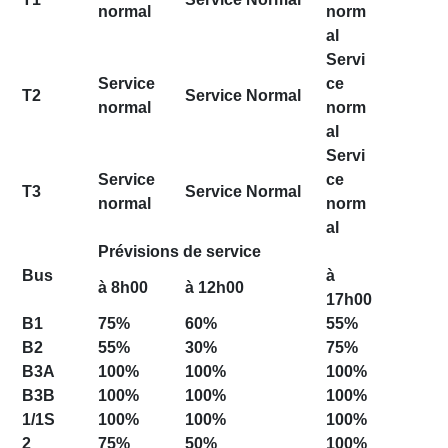
normal
norm
al
Servi
Service
ce
T2
Service Normal
normal
norm
al
Servi
Service
ce
T3
Service Normal
normal
norm
al
Prévisions de service
Bus
à
à 8h00
à 12h00
17h00
B1
75%
60%
55%
B2
55%
30%
75%
B3A
100%
100%
100%
B3B
100%
100%
100%
1/1S
100%
100%
100%
2
75%
50%
100%