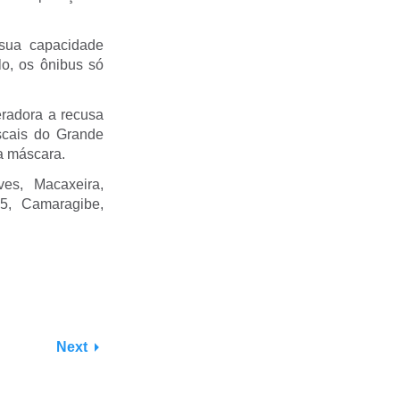
sua capacidade
o, os ônibus só
eradora a recusa
iscais do Grande
a máscara.
es, Macaxeira,
5, Camaragibe,
Next