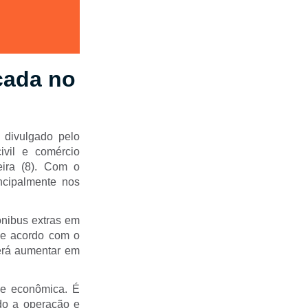
çada no
 divulgado pelo
ivil e comércio
eira (8). Com o
incipalmente nos
ônibus extras em
 de acordo com o
erá aumentar em
de econômica. É
do a operação e