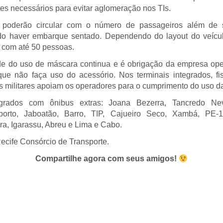
tes necessários para evitar aglomeração nos TIs.
 poderão circular com o número de passageiros além de 
o haver embarque sentado. Dependendo do layout do veícul
r com até 50 pessoas.
de do uso de máscara continua e é obrigação da empresa op
ue não faça uso do acessório. Nos terminais integrados, f
ais militares apoiam os operadores para o cumprimento do uso d
tegrados com ônibus extras: Joana Bezerra, Tancredo Nev
porto, Jaboatão, Barro, TIP, Cajueiro Seco, Xambá, PE-1
ra, Igarassu, Abreu e Lima e Cabo.
ecife Consórcio de Transporte.
Compartilhe agora com seus amigos!