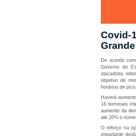
Covid-1
Grande
De acordo com 
Governo do Est
atacadista ret
objetivo de min
horários de pico
Haverá aumento 
16 terminais in
aumento da dem
até 20% o númer
O reforço na o
importante des