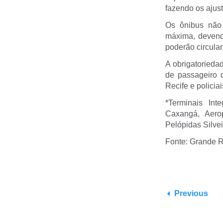
fazendo os ajus
Os ônibus não
máxima, devend
poderão circula
A obrigatorieda
de passageiro q
Recife e polici
*Terminais In
Caxangá, Aero
Pelópidas Silvei
Fonte: Grande R
Previous