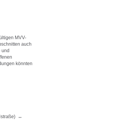
ültigen MVV-
bschnitten auch
) und
ffenen
ndungen könnten
lstraße) ↔