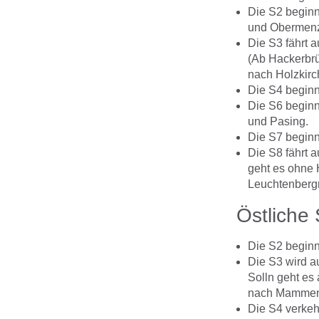
Die S2 beginn
und Obermenz
Die S3 fährt 
(Ab Hackerbrü
nach Holzkirc
Die S4 beginn
Die S6 beginn
und Pasing.
Die S7 beginn
Die S8 fährt 
geht es ohne 
Leuchtenbergr
Östliche
Die S2 beginn
Die S3 wird a
Solln geht es
nach Mammend
Die S4 verkeh