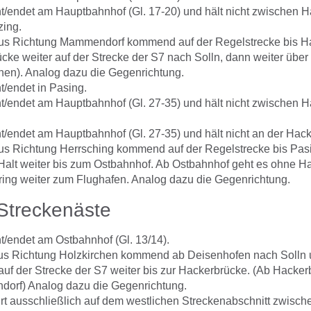
t/endet am Hauptbahnhof (Gl. 17-20) und hält nicht zwischen 
ing.
aus Richtung Mammendorf kommend auf der Regelstrecke bis H
cke weiter auf der Strecke der S7 nach Solln, dann weiter übe
hen). Analog dazu die Gegenrichtung.
t/endet in Pasing.
t/endet am Hauptbahnhof (Gl. 27-35) und hält nicht zwischen 
t/endet am Hauptbahnhof (Gl. 27-35) und hält nicht an der Hac
aus Richtung Herrsching kommend auf der Regelstrecke bis Pas
Halt weiter bis zum Ostbahnhof. Ab Ostbahnhof geht es ohne Ha
ing weiter zum Flughafen. Analog dazu die Gegenrichtung.
 Streckenäste
t/endet am Ostbahnhof (Gl. 13/14).
us Richtung Holzkirchen kommend ab Deisenhofen nach Solln u
 auf der Strecke der S7 weiter bis zur Hackerbrücke. (Ab Hacker
orf) Analog dazu die Gegenrichtung.
rt ausschließlich auf dem westlichen Streckenabschnitt zwisch