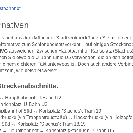
stbahnhof
rnativen
das und aus dem Münchner Stadtzentrum können Sie mit einer g
 Alternative zum Schienenersatzverkehr – auf einigen Streckena
 MVG
ausweichen. Zwischen Hauptbahnhof, Karlsplatz (Stachus
en Sie etwa die U-Bahn-Linie U5 verwenden, die an den betro
einem dichteren Takt unterwegs ist. Doch auch andere Verbi
ant sein, wie beispielsweise:
Streckenabschnitte:
↔ Hauptbahnhof: U-Bahn U2
rienplatz: U-Bahn U3
ptbahnhof Süd ↔ Karlsplatz (Stachus): Tram 19
brücke (via Trappentreustraße) ↔ Hackerbrücke (via Holzapfe
Süd ↔ Karlsplatz (Stachus): Tram 18/19
z ↔ Hauptbahnhof ↔ Karlsplatz (Stachus): U-Bahn U5