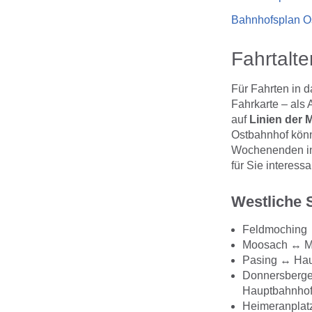
Bahnhofsplan O
Fahrtalte
Für Fahrten in 
Fahrkarte – als
auf
Linien der
Ostbahnhof könn
Wochenenden in 
für Sie interess
Westliche 
Feldmoching 
Moosach ↔ Ma
Pasing ↔ Hau
Donnersberger
Hauptbahnhof 
Heimeranplat