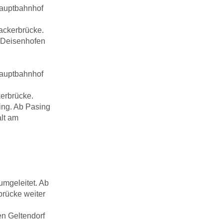
Hauptbahnhof
ackerbrücke.
r Deisenhofen
Hauptbahnhof
kerbrücke.
ing. Ab Pasing
lt am
mgeleitet. Ab
brücke weiter
en Geltendorf