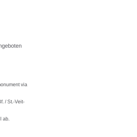
angeboten
monument via
 / St.-Veit-
l ab.