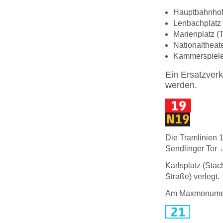
Hauptbahnhof
Lenbachplatz
Marienplatz (
Nationaltheat
Kammerspiel
Ein Ersatzver
werden.
Die Tramlinien
Sendlinger Tor ↔
Karlsplatz (Stac
Straße) verlegt.
Am Maxmonument 