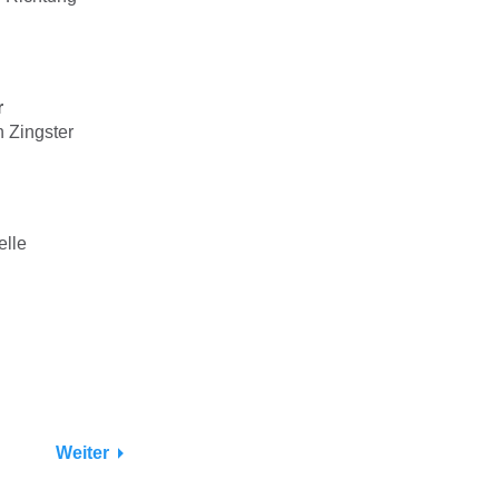
r
h Zingster
elle
Weiter