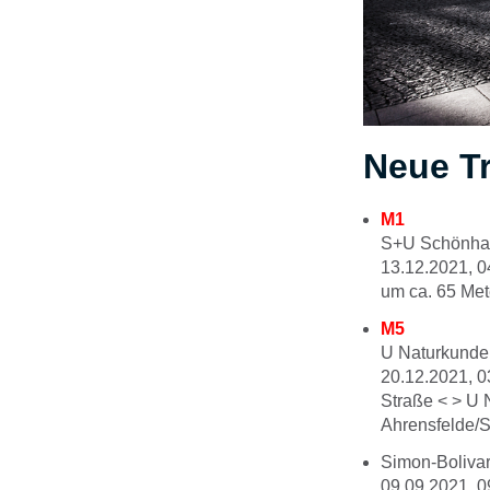
Neue T
M1
S+U Schönhau
13.12.2021, 0
um ca. 65 Met
M5
U Naturkunde
20.12.2021, 0
Straße < > U 
Ahrensfelde/S
Simon-Bolivar
09.09.2021, 0