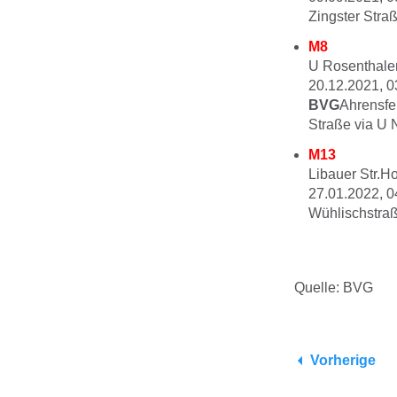
Zingster Stra
M8
U Rosenthaler
20.12.2021, 0
BVG
Ahrensfe
Straße via U 
M13
Libauer Str.Hol
27.01.2022, 0
Wühlischstraß
Quelle: BVG
Vorherige