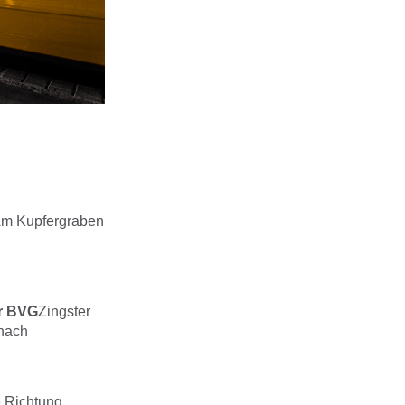
Am Kupfergraben
r BVG
Zingster
 nach
 Richtung