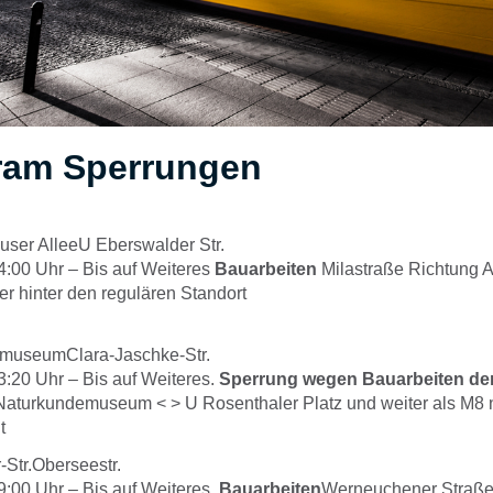
ram Sperrungen
ser AlleeU Eberswalder Str.
4:00
Uhr –
Bis auf Weiteres
Bauarbeiten
Milastraße Richtung 
er hinter den regulären Standort
museumClara-Jaschke-Str.
3:20
Uhr –
Bis auf Weiteres.
Sperrung wegen Bauarbeiten de
Naturkundemuseum < > U Rosenthaler Platz und weiter als M8
t
-Str.Oberseestr.
9:00
Uhr –
Bis auf Weiteres.
Bauarbeiten
Werneuchener Straße