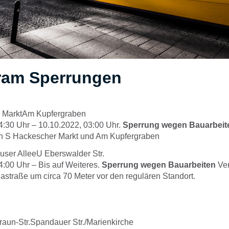
ram Sperrungen
 MarktAm Kupfergraben
4:30
Uhr –
10.10.2022, 03:00
Uhr.
Sperrung wegen Bauarbeit
n S Hackescher Markt und Am Kupfergraben
ser AlleeU Eberswalder Str.
4:00
Uhr –
Bis auf Weiteres.
Sperrung wegen Bauarbeiten
Ve
lastraße um circa 70 Meter vor den regulären Standort.
Braun-Str.Spandauer Str./Marienkirche