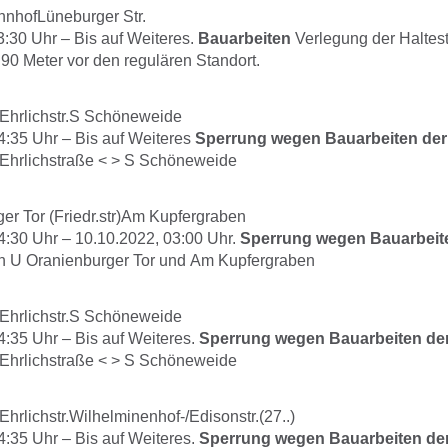
nhofLüneburger Str.
3:30
Uhr –
Bis auf Weiteres.
Bauarbeiten
Verlegung der Haltest
90 Meter vor den regulären Standort.
Ehrlichstr.S Schöneweide
4:35
Uhr –
Bis auf Weiteres
Sperrung wegen Bauarbeiten de
Ehrlichstraße < > S Schöneweide
er Tor (Friedr.str)Am Kupfergraben
4:30
Uhr –
10.10.2022, 03:00
Uhr.
Sperrung wegen Bauarbeit
n U Oranienburger Tor und Am Kupfergraben
Ehrlichstr.S Schöneweide
4:35
Uhr –
Bis auf Weiteres.
Sperrung wegen Bauarbeiten d
Ehrlichstraße < > S Schöneweide
hrlichstr.Wilhelminenhof-/Edisonstr.(27..)
4:35
Uhr –
Bis auf Weiteres.
Sperrung wegen Bauarbeiten d