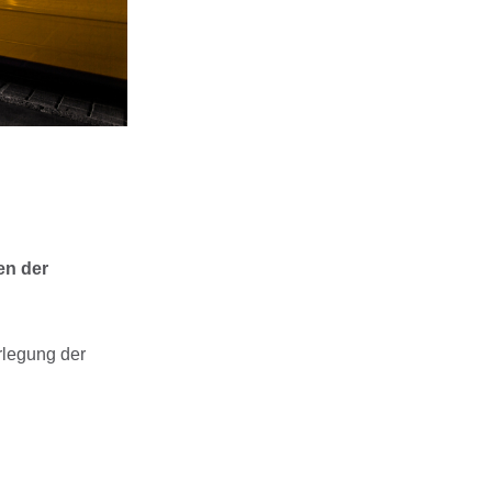
en der
rlegung der