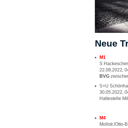
Neue T
M1
S Hackescher
22.08.2022, 0
BVG
zwische
S+U Schönhau
30.05.2022, 0
Haltestelle Mi
M4
Mollstr./Otto-