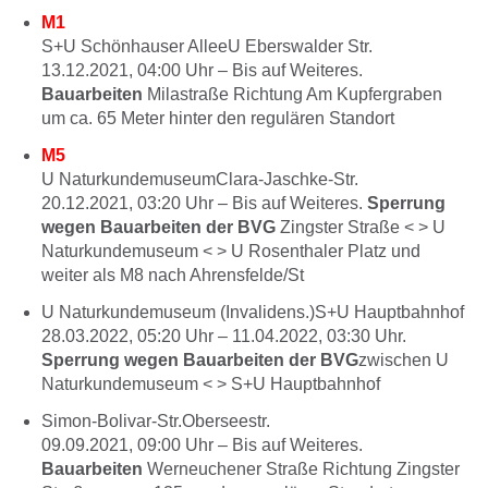
M1
S+U Schönhauser AlleeU Eberswalder Str.
13.12.2021, 04:00
Uhr –
Bis auf Weiteres.
Bauarbeiten
Milastraße Richtung Am Kupfergraben
um ca. 65 Meter hinter den regulären Standort
M5
U NaturkundemuseumClara-Jaschke-Str.
20.12.2021, 03:20
Uhr –
Bis auf Weiteres.
Sperrung
wegen Bauarbeiten der BVG
Zingster Straße < > U
Naturkundemuseum < > U Rosenthaler Platz und
weiter als M8 nach Ahrensfelde/St
U Naturkundemuseum (Invalidens.)S+U Hauptbahnhof
28.03.2022, 05:20
Uhr –
11.04.2022, 03:30
Uhr.
Sperrung wegen Bauarbeiten der BVG
zwischen U
Naturkundemuseum < > S+U Hauptbahnhof
Simon-Bolivar-Str.Oberseestr.
09.09.2021, 09:00
Uhr –
Bis auf Weiteres.
Bauarbeiten
Werneuchener Straße Richtung Zingster