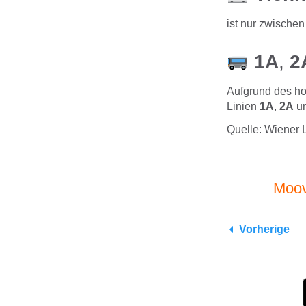
ist nur zwische
1A
,
2
Aufgrund des ho
Linien
1A
,
2A
u
Quelle: Wiener 
Moov
Vorherige