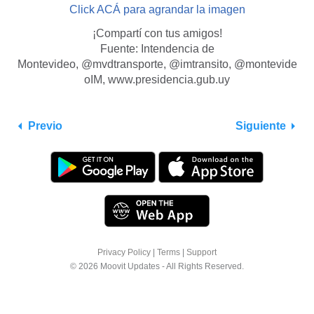
Click ACÁ para agrandar la imagen
¡Compartí con tus amigos!
Fuente: Intendencia de
Montevideo, @mvdtransporte, @imtransito, @montevide
oIM, www.presidencia.gub.uy
Previo
Siguiente
Privacy Policy
|
Terms
|
Support
© 2026 Moovit Updates - All Rights Reserved.