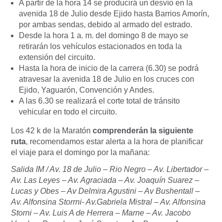
A partir de la hora 14 se producirá un desvío en la
avenida 18 de Julio desde Ejido hasta Barrios Amorín,
por ambas sendas, debido al armado del estrado.
Desde la hora 1 a. m. del domingo 8 de mayo se
retirarán los vehículos estacionados en toda la
extensión del circuito.
Hasta la hora de inicio de la carrera (6.30) se podrá
atravesar la avenida 18 de Julio en los cruces con
Ejido, Yaguarón, Convención y Andes.
A las 6.30 se realizará el corte total de tránsito
vehicular en todo el circuito.
Los 42 k de la Maratón
comprenderán la siguiente
ruta
, recomendamos estar alerta a la hora de planificar
el viaje para el domingo por la mañana:
Salida IM / Av. 18 de Julio – Rio Negro – Av. Libertador –
Av. Las Leyes – Av. Agraciada – Av. Joaquín Suarez –
Lucas y Obes – Av Delmira Agustini – Av Bushentall –
Av. Alfonsina Storrni- Av.Gabriela Mistral – Av. Alfonsina
Storni – Av. Luis A de Herrera – Marne – Av. Jacobo