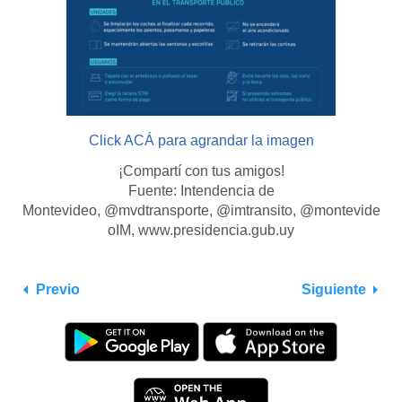
Click ACÁ para agrandar la imagen
¡Compartí con tus amigos!
Fuente: Intendencia de
Montevideo, @mvdtransporte, @imtransito, @montevide
oIM, www.presidencia.gub.uy
Previo
Siguiente