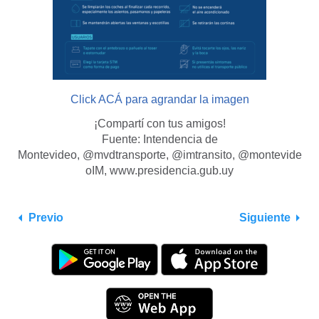
Click ACÁ para agrandar la imagen
¡Compartí con tus amigos!
Fuente: Intendencia de
Montevideo, @mvdtransporte, @imtransito, @montevide
oIM, www.presidencia.gub.uy
Previo
Siguiente