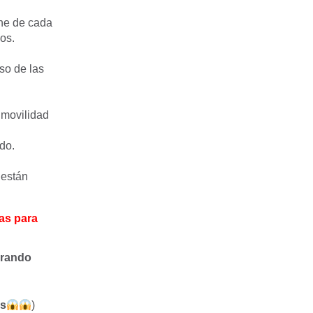
che de cada
os.
so de las
 movilidad
do.
 están
ias para
erando
os
)