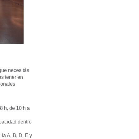
 que necesitás
és tener en
sonales
 8 h, de 10 h a
apacidad dentro
la A, B, D, E y