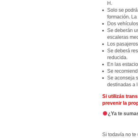
H.
Solo se podrá 
formación. La 
Dos vehículos
Se deberán usa
escaleras mec
Los pasajeros
Se deberá res
reducida.
En las estacio
Se recomienda
Se aconseja s
destinadas a l
Si utilizás tra
prevenir la pr
¿Ya te sumas
Si todavía no te