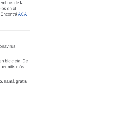
iembros de la
ios en el
. Encontrá
ACÁ
ronavirus
n bicicleta. De
 permitís más
, llamá gratis