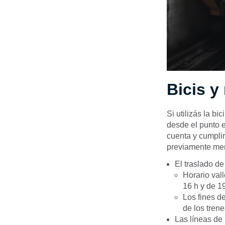
Bicis y
Si utilizás la b
desde el punto e
cuenta y cumplir
previamente men
El traslado de
Horario vall
16 h y de 19
Los fines d
de los trene
Las líneas de 