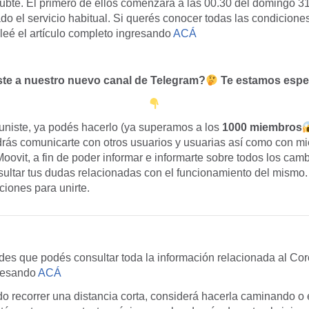
ubte. El primero de ellos comenzará a las 00.30 del domingo 31
ado el servicio habitual. Si querés conocer todas las condicion
 leé el artículo completo ingresando
ACÁ
te a nuestro nuevo canal de Telegram?
Te estamos esp
 uniste, ya podés hacerlo (ya superamos a los
1000 miembros
rás comunicarte con otros usuarios y usuarias así como con m
vit, a fin de poder informar e informarte sobre todos los camb
nsultar tus dudas relacionadas con el funcionamiento del mismo
cciones para unirte.
des que podés consultar toda la información relacionada al Co
resando
ACÁ
o recorrer una distancia corta, considerá hacerla caminando o e