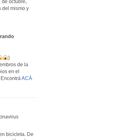
 de octubre,
es del mismo y
erando
)
iembros de la
ios en el
. Encontrá
ACÁ
ronavirus
n bicicleta. De