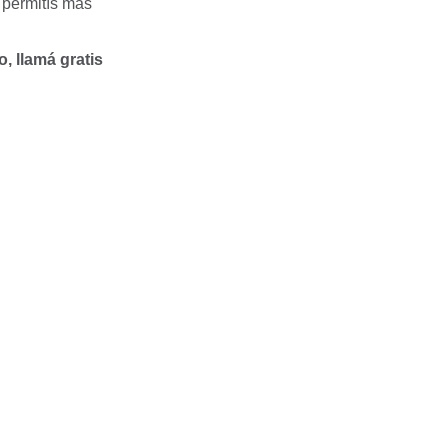
 permitís más
, llamá gratis