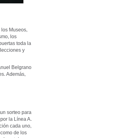
 los Museos,
smo, los
puertas toda la
olecciones y
Manuel Belgrano
ves. Además,
 un sorteo para
por la Línea A.
ación cada uno,
s como de los