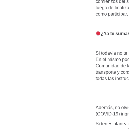
comienzos del s
luego de finaliz
cómo participar,
¿Ya te sumas
Si todavía no te
En el mismo pod
Comunidad de Moo
transporte y co
todas las instru
Además, no olvi
(COVID-19) ing
Si tenés planead