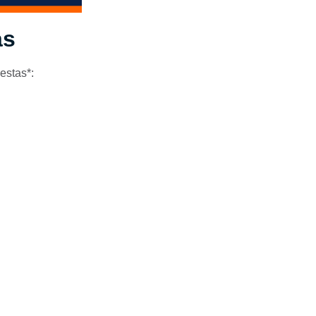
as
estas*: