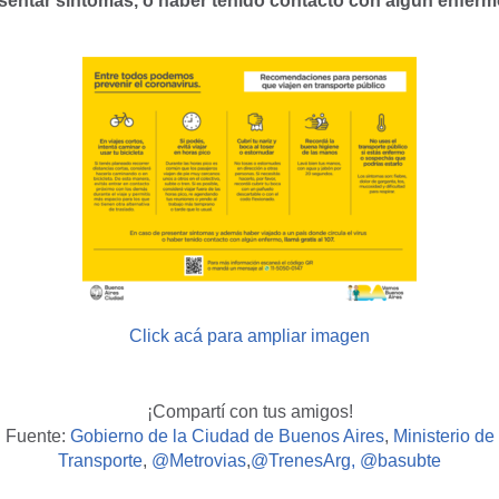
sentar síntomas, o haber tenido contacto con algún enfermo
Click acá para ampliar imagen
¡Compartí con tus amigos!
Fuente:
Gobierno de la Ciudad de Buenos Aires
,
Ministerio de
Transporte
,
@Metrovias
,
@TrenesArg, @basubte