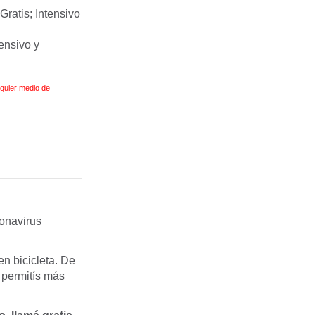
ratis; Intensivo
ensivo y
lquier medio de
ronavirus
n bicicleta. De
 permitís más