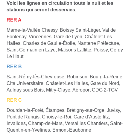
Voici les lignes en circulation toute la nuit et les
stations qui seront desservies.
RER A
Marne-la-Vallée Chessy, Boissy Saint-Léger, Val de
Fontenay, Vincennes, Gare de Lyon, Châtelet-Les
Halles, Charles de Gaulle-Étoile, Nanterre Préfecture,
Saint-Germain en Laye, Maisons Laffitte, Poissy, Cergy
Le Haut
RER B
Saint-Rémy-lès-Chevreuse, Robinson, Bourg-la-Reine,
Cité Universitaire, Châtelet-Les Halles, Gare du Nord,
Aulnay sous Bois, Mitry-Claye, Aéroport CDG 2-TGV
RER C
Dourdan-la-Forêt, Étampes, Brétigny-sur-Orge, Juvisy,
Pont de Rungis, Choisy-le-Roi, Gare d’Austerlitz,
Invalides, Champ-de-Mars, Versailles Chantiers, Saint-
Quentin-en-Yvelines, Ermont-Eaubonne