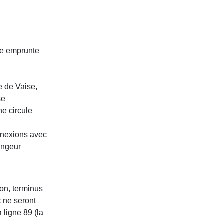
le emprunte
e de Vaise,
se
gne circule
onnexions avec
angeur
yon, terminus
c ne seront
 ligne 89 (la