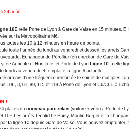
ndi 24 août,
igne 10E
relie Porte de Lyon à Gare de Vaise en 15 minutes. El
vée sur la Métropolitaine M6.
bus toutes les 10 à 12 minutes en heure de pointe.
rcule toute l’année du lundi au vendredi et dessert les arrêts Gar
vegarde, Echangeur du Pérollier (en direction de Gare de Vai
ycée Agricole et Horticole, et Porte de Lyon.
Ligne 10
: cette li
du lundi au vendredi et remplace la ligne 6 actuelle.
 désormais d’une fréquence renforcée le soir et de multiples c
bus 10E, 3, 61, 89, 115 et 118 à Porte de Lyon et C6/C6E à Ech
R !
164 places du
nouveau parc relais
(voiture + vélo) à Porte de L
et 10E.Les arrêts Techlid Le Paisy, Moulin Berger et Technopar
par la ligne 10 depuis Gare de Vaise. Vous pouvez emprunter la