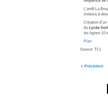
fréquence de c
L’arrêt La Bru
invitons à de
Création d’un 
du
Lycée hort
les lignes 10 
Plan
Source: TCL
Précédent