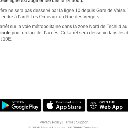
ette ligne est augmentée dès le 24 août).
yère ne sera pas desservi par la ligne 10 depuis Gare de Vaise
scendre à l’arrêt Les Ormeaux ou Rue des Vergers.
arrêt sur la voie métropolitaine dans la zone Nord de Techlid a
icole
pour en faciliter l’accès. Cet arrêt sera desservi dans les
et 10E.
Privacy Policy
|
Terms
|
Support