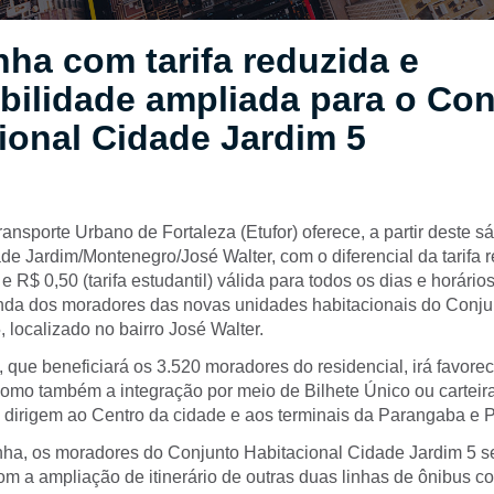
nha com tarifa reduzida e
bilidade ampliada para o Co
ional Cidade Jardim 5
nsporte Urbano de Fortaleza (Etufor) oferece, a partir deste sá
de Jardim/Montenegro/José Walter, com o diferencial da tarifa 
 e R$ 0,50 (tarifa estudantil) válida para todos os dias e horários
da dos moradores das novas unidades habitacionais do Conju
 localizado no bairro José Walter.
a, que beneficiará os 3.520 moradores do residencial, irá favore
omo também a integração por meio de Bilhete Único ou carteira
e dirigem ao Centro da cidade e aos terminais da Parangaba e 
nha, os moradores do Conjunto Habitacional Cidade Jardim 5 s
m a ampliação de itinerário de outras duas linhas de ônibus c