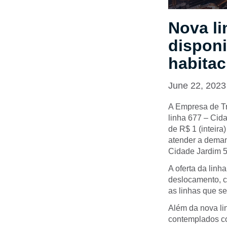
Nova li
disponi
habitac
June 22, 2023
A Empresa de Tra
linha 677 – Cida
de R$ 1 (inteira)
atender a deman
Cidade Jardim 5,
A oferta da linh
deslocamento, c
as linhas que s
Além da nova li
contemplados co