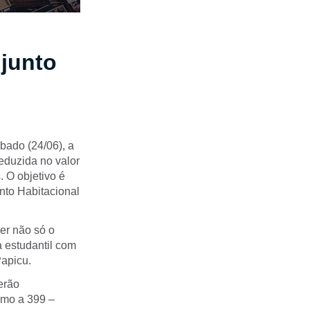
njunto
bado (24/06), a
reduzida no valor
. O objetivo é
nto Habitacional
cer não só o
 estudantil com
Papicu.
erão
omo a 399 –