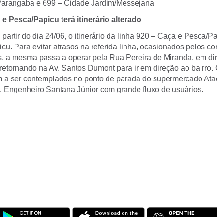
Parangaba e 699 – Cidade Jardim/Messejana.
e Pesca/Papicu terá itinerário alterado
 a partir do dia 24/06, o itinerário da linha 920 – Caça e Pesca/P
cu. Para evitar atrasos na referida linha, ocasionados pelos co
, a mesma passa a operar pela Rua Pereira de Miranda, em di
retornando na Av. Santos Dumont para ir em direção ao bairro.
m a ser contemplados no ponto de parada do supermercado At
v. Engenheiro Santana Júnior com grande fluxo de usuários.