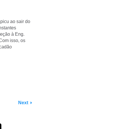
apicu ao sair do
nstantes
reção à Eng.
 Com isso, os
acadão
Next