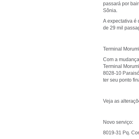
passará por bai
Sônia.
A expectativa é
de 29 mil passage
Terminal Morum
Com a mudança d
Terminal Morumb
8028-10 Paraisó
ter seu ponto fi
Veja as alteraçõ
Novo serviço:
8019-31 Pq. Con