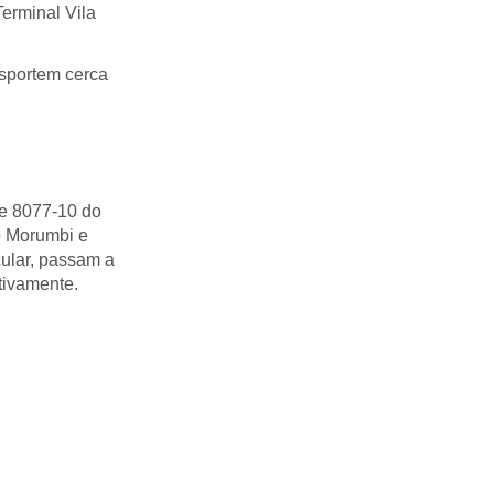
erminal Vila
nsportem cerca
 e 8077-10 do
ô Morumbi e
ular, passam a
ctivamente.