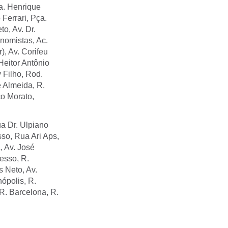
ça. Henrique
Ferrari, Pça.
o, Av. Dr.
nomistas, Ac.
), Av. Corifeu
eitor Antônio
y Filho, Rod.
e Almeida, R.
co Morato,
ua Dr. Ulpiano
so, Rua Ari Aps,
, Av. José
esso, R.
s Neto, Av.
ópolis, R.
R. Barcelona, R.