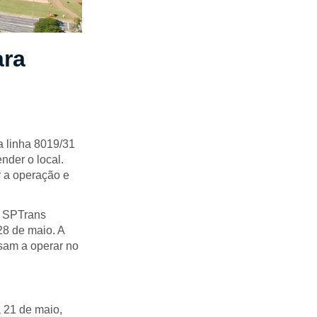
ara
a linha 8019/31
nder o local.
r a operação e
a SPTrans
28 de maio. A
ssam a operar no
a 21 de maio,