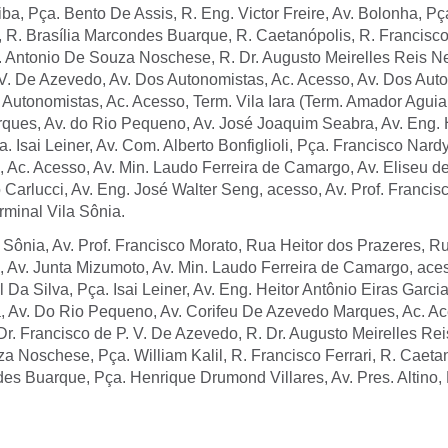
ba, Pça. Bento De Assis, R. Eng. Victor Freire, Av. Bolonha, P
 R. Brasília Marcondes Buarque, R. Caetanópolis, R. Francisco 
v. Antonio De Souza Noschese, R. Dr. Augusto Meirelles Reis Net
 V. De Azevedo, Av. Dos Autonomistas, Ac. Acesso, Av. Dos Auto
Autonomistas, Ac. Acesso, Term. Vila Iara (Term. Amador Aguiar
ues, Av. do Rio Pequeno, Av. José Joaquim Seabra, Av. Eng. H
a. Isai Leiner, Av. Com. Alberto Bonfiglioli, Pça. Francisco Nard
 Ac. Acesso, Av. Min. Laudo Ferreira de Camargo, Av. Eliseu d
Carlucci, Av. Eng. José Walter Seng, acesso, Av. Prof. Francis
rminal Vila Sônia.
a Sônia, Av. Prof. Francisco Morato, Rua Heitor dos Prazeres, R
 Av. Junta Mizumoto, Av. Min. Laudo Ferreira de Camargo, aces
 Da Silva, Pça. Isai Leiner, Av. Eng. Heitor Antônio Eiras Garcia
 Av. Do Rio Pequeno, Av. Corifeu De Azevedo Marques, Ac. Ac
. Francisco de P. V. De Azevedo, R. Dr. Augusto Meirelles Rei
 Noschese, Pça. William Kalil, R. Francisco Ferrari, R. Caetan
es Buarque, Pça. Henrique Drumond Villares, Av. Pres. Altino, 