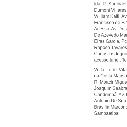
Ida: R. Sambaeti
Dumont Villares,
William Kalil, A
Francisco de P.
Acesso, Av. Dos 
De Azevedo Marq
Eiras Garcia, Pç
Raposo Tavares,
Carlos Lisdegno 
acesso túnel, Te
Volta: Term. Vil
da Costa Manso,
R. Moacir Miguel
Joaquim Seabra,
Candombá, Av. Dr
Antonio De Souza
Brasília Marcond
Sambaetiba.