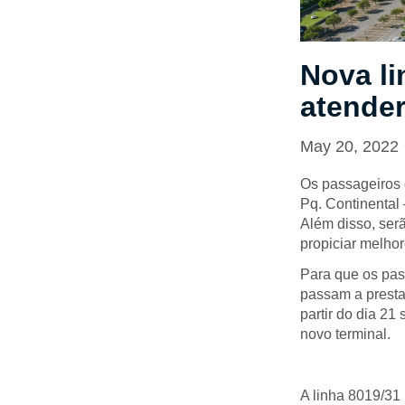
Nova li
atender
May 20, 2022
Os passageiros q
Pq. Continental 
Além disso, serã
propiciar melho
Para que os pas
passam a prestar
partir do dia 21
novo terminal.
A linha 8019/31 