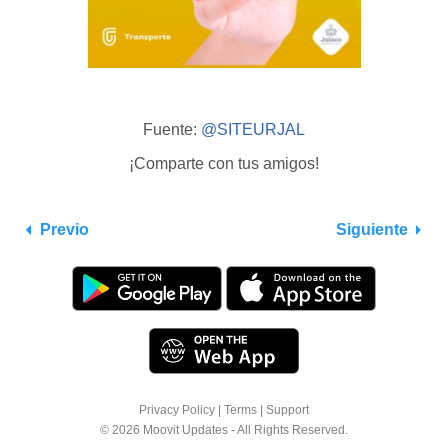
Fuente:
@SITEURJAL
¡Comparte con tus amigos!
Previo
Siguiente
Privacy Policy
|
Terms
|
Support
© 2026 Moovit Updates - All Rights Reserved.