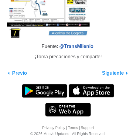
Fuente:
@
TransMilenio
¡Toma precaciones y comparte!
Previo
Siguiente
Privacy Policy
|
Terms
|
Support
© 2026 Moovit Updates - All Rights Reserved.