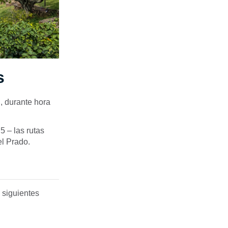
s
, durante hora
5 – las rutas
l Prado.
 siguientes