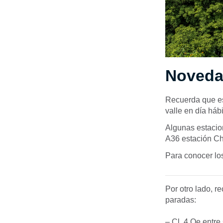
Novedad
Recuerda que es
valle en día hábi
Algunas estacion
A36 estación C
Para conocer los
Por otro lado, 
paradas:
– Cl. 4 Oe entre