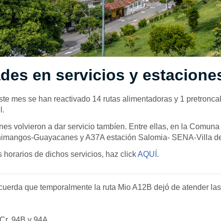
es en servicios y estacione
te mes se han reactivado 14 rutas alimentadoras y 1 pretroncal
l.
es volvieron a dar servicio tambíen. Entre ellas, en la Comuna 
himangos-Guayacanes y A37A estación Salomia- SENA-Villa de
 horarios de dichos servicios, haz click
AQUÍ
.
recuerda que
temporalmente
l
a ruta Mio A12B
dejó de atender las
 Cr. 94B y 94A