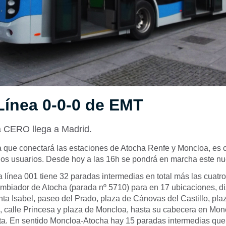
Línea 0-0-0 de EMT
a CERO llega a Madrid.
a que conectará las estaciones de Atocha Renfe y Moncloa, es 
los usuarios. Desde hoy a las 16h se pondrá en marcha este nu
la línea 001 tiene 32 paradas intermedias en total más las cuatr
ambiador de Atocha (parada nº 5710) para en 17 ubicaciones, di
nta Isabel, paseo del Prado, plaza de Cánovas del Castillo, plaz
, calle Princesa y plaza de Moncloa, hasta su cabecera en Monc
ita. En sentido Moncloa-Atocha hay 15 paradas intermedias qu