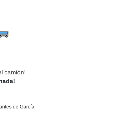
el camión!
rmada!
tantes de García