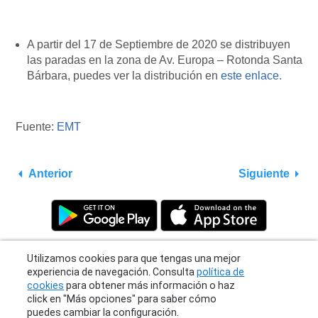
A partir del 17 de Septiembre de 2020 se distribuyen
las paradas en la zona de Av. Europa – Rotonda Santa
Bárbara, puedes ver la distribución en
este enlace.
Fuente:
EMT
Anterior
Siguiente
Utilizamos cookies para que tengas una mejor
experiencia de navegación. Consulta
política de
cookies
para obtener más información o haz
click en "Más opciones" para saber cómo
Privacy Policy
|
Terms
|
Support
puedes cambiar la configuración.
© 2026 Moovit Updates - All Rights Reserved.