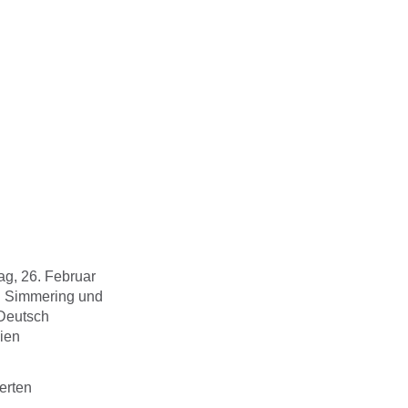
ag, 26. Februar
n Simmering und
 Deutsch
ien
erten