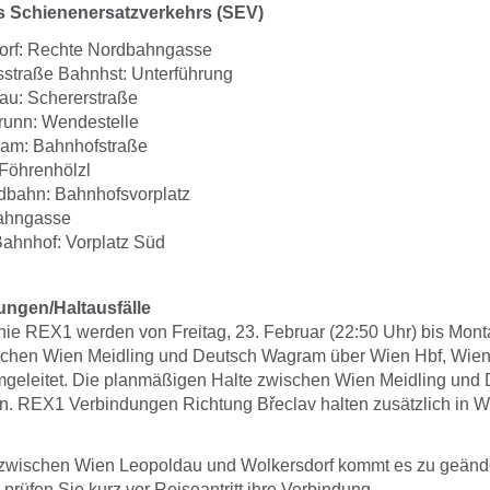
es Schienenersatzverkehrs (SEV)
dorf: Rechte Nordbahngasse
straße Bahnhst: Unterführung
au: Schererstraße
unn: Wendestelle
am: Bahnhofstraße
Föhrenhölzl
rdbahn: Bahnhofsvorplatz
Bahngasse
ahnhof: Vorplatz Süd
ngen/Haltausfälle
inie REX1 werden von Freitag, 23. Februar (22:50 Uhr) bis Mont
ischen Wien Meidling und Deutsch Wagram über Wien Hbf, Wie
geleitet. Die planmäßigen Halte zwischen Wien Meidling und
n. REX1 Verbindungen Richtung Břeclav halten zusätzlich in W
 zwischen Wien Leopoldau und Wolkersdorf kommt es zu geänd
e prüfen Sie kurz vor Reiseantritt ihre Verbindung.