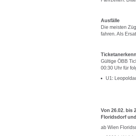
Ausfälle
Die meisten Züg
fahren. Als Ersa
Ticketanerkenn
Gültige ÖBB Tic
00:30 Uhr für f
U1: Leopoldau
Von 26.02. bis
Floridsdorf un
ab Wien Florids