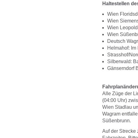
Haltestellen d
Wien Florids
Wien Siemens
Wien Leopold
Wien Süßenbr
Deutsch Wagr
Helmahof: Im 
Strasshof/No
Silberwald: 
Gänserndorf B
Fahrplanänderu
Alle Züge der L
(04:00 Uhr) zw
Wien Stadlau um
Wagram entfalle
Süßenbrunn.
Auf der Strecke
Fahrzeiten. Bitt