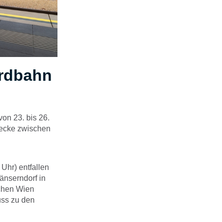
ordbahn
on 23. bis 26.
recke zwischen
 Uhr) entfallen
änserndorf in
schen Wien
uss zu den