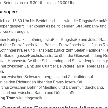
n Betrieb von ca. 8:30 Uhr bis ca. 13:00 Uhr.
atsoper:
ich ca. 18:30 Uhr bis Betriebsschluss wird die Ringstraße anläs
soper gesperrt. Hier kommt es bei folgenden Straßenbahn- und 
d Kurzführungen:
über Karlsplatz – Lothringerstraße – Ringstraße und Julius Raab
d über Franz Josefs Kai – Börse – Franz Josefs Kai – Julius Ra
Lothringerstraße und Karlsplatz zurück zum Stefan Fadinger Pla
b Stadiongasse/Reichstratsstraße über die Gleisverbindung Re
tz – Hansenstraße über Schottenring und Schwedenplatz umgel
t nur zwischen Lainz und Quartier Belvedere (ab Kliebergasse 
l).
t nur zwischen Schwarzenbergplatz und Zentralfriedhof.
 in beiden Richtungen über den Franz-Josefs-Kai.
rt nur zwischen Bahnhof Meidling und Bärenmühldurchgang.
:
fährt nur zwischen Baden und Dörfelstraße.
ing Tram
wird eingestellt.