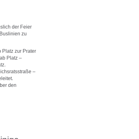
slich der Feier
Buslinien zu
 Platz zur Prater
ab Platz –
tz.
ichsratsstraße –
eitet.
über den