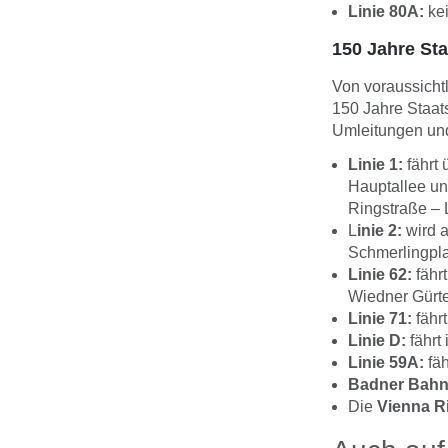
Linie 80A:
kei
150 Jahre Sta
Von voraussichtl
150 Jahre Staat
Umleitungen un
Linie 1:
fährt 
Hauptallee un
Ringstraße – 
L
inie 2:
wird a
Schmerlingpla
Linie 62:
fähr
Wiedner Gürte
Linie 71:
fähr
Linie D:
fährt
Linie 59A:
fäh
Badner Bahn
Die
Vienna R