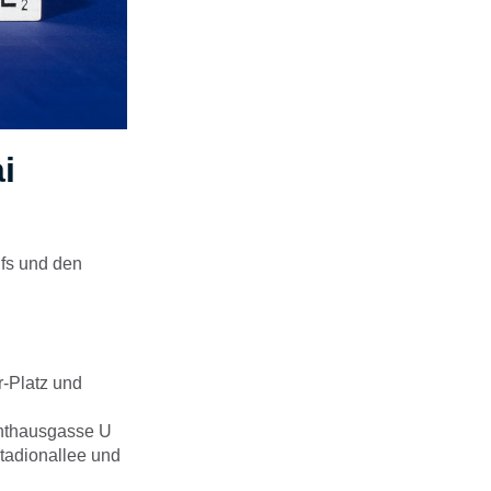
i
fs und den
r-Platz und
chthausgasse U
Stadionallee und