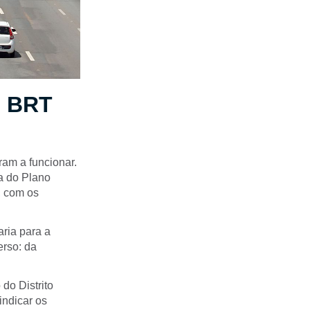
o BRT
am a funcionar.
a do Plano
, com os
ria para a
erso: da
do Distrito
indicar os