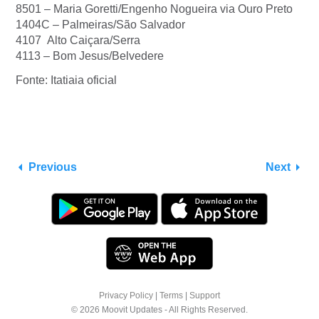
8501 – Maria Goretti/Engenho Nogueira via Ouro Preto
1404C – Palmeiras/São Salvador
4107 Alto Caiçara/Serra
4113 – Bom Jesus/Belvedere
Fonte: Itatiaia oficial
Previous
Next
Privacy Policy
|
Terms
|
Support
© 2026 Moovit Updates - All Rights Reserved.