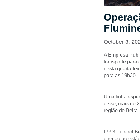
Operaçã
Flumin
October 3, 20
A Empresa Públi
transporte para 
nesta quarta-fei
para as 19h30.
Uma linha espec
disso, mais de 2
região do Beira
F993 Futebol Bei
direção ao estád