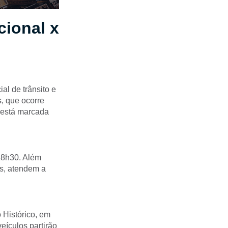
cional x
l de trânsito e
s, que ocorre
s está marcada
 18h30. Além
us, atendem a
 Histórico, em
eículos partirão