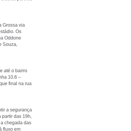
a Grossa via
stádio. Os
rua Oddone
de Souza,
 até o bairro
nha 10.6 –
ue final na rua
ntir a segurança
 partir das 19h,
 a chegada das
á fluxo em