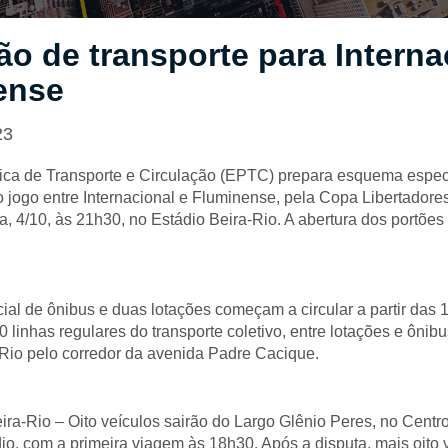
o de transporte para Interna
ense
23
ca de Transporte e Circulação (EPTC) prepara esquema especia
o jogo entre Internacional e Fluminense, pela Copa Libertadore
ra, 4/10, às 21h30, no Estádio Beira-Rio. A abertura dos portõe
ial de ônibus e duas lotações começam a circular a partir das
0 linhas regulares do transporte coletivo, entre lotações e ônib
-Rio pelo corredor da avenida Padre Cacique.
ra-Rio – Oito veículos sairão do Largo Glênio Peres, no Centro
io, com a primeira viagem às 18h30. Após a disputa, mais oito v