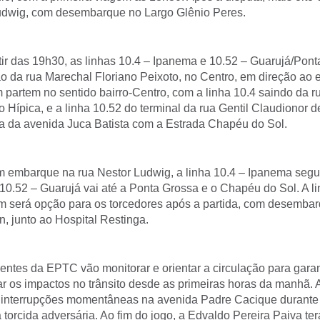
udwig, com desembarque no Largo Glênio Peres.
tir das 19h30, as linhas 10.4 – Ipanema e 10.52 – Guarujá/Pont
o da rua Marechal Floriano Peixoto, no Centro, em direção ao e
 partem no sentido bairro-Centro, com a linha 10.4 saindo da 
ro Hípica, e a linha 10.52 do terminal da rua Gentil Claudionor 
la da avenida Juca Batista com a Estrada Chapéu do Sol.
m embarque na rua Nestor Ludwig, a linha 10.4 – Ipanema segue
 10.52 – Guarujá vai até a Ponta Grossa e o Chapéu do Sol. A li
 será opção para os torcedores após a partida, com desembarq
, junto ao Hospital Restinga.
entes da EPTC vão monitorar e orientar a circulação para gara
ar os impactos no trânsito desde as primeiras horas da manhã. A
 interrupções momentâneas na avenida Padre Cacique durante
torcida adversária. Ao fim do jogo, a Edvaldo Pereira Paiva ter