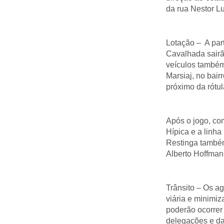
da rua Nestor L
Lotação – A par
Cavalhada sairã
veículos também
Marsiaj, no bair
próximo da rótu
Após o jogo, co
Hípica e a linha
Restinga também
Alberto Hoffmann
Trânsito – Os ag
viária e minimiz
poderão ocorrer
delegações e da 