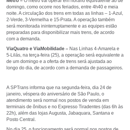
Metrô –
O metrô vai operar em horário equivalente ao de
domingo, como ocorre nos feriados, entre 4h40 e meia
noite. A circulação dos trens em todas as linhas – 1-Azul,
2-Verde, 3-Vermelha e 15-Prata. A operação também
será monitorada ininterruptamente e as equipes estão
preparadas para disponibilizar mais trens, de acordo
com a demanda.
ViaQuatro e ViaMobilidade –
Nas Linhas 4-Amarela e
5-Lilás, na terça-feira (25), a operação será equivalente a
de um domingo e a oferta de trens será ajustada ao
longo do dia, de acordo com a demanda de passageiros.
A SPTrans informa que na segunda-feira, dia 24 de
janeiro, véspera do aniversário de São Paulo, o
atendimento será normal nos postos de venda em
terminais de ônibus e no Expresso Tiradentes (das 6h às
22h), além das lojas Augusta, Jabaquara, Santana e
Posto Central.
No dia 25, o funcionamento será normal nos postos de