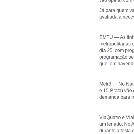
vão operar com 
Já para quem va
avaliada a nece
EMTU — As linha
metropolitanas 
dia 25, com pro
programação ser
que, em havendo
Metrô — No Nata
e 15-Prata) vão
demanda para me
ViaQuatro e ViaM
um feriado. No 
durante a festa 