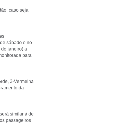
dão, caso seja
es
 de sábado e no
de janeiro) a
monitorada para
erde, 3-Vermelha
toramento da
será similar à de
 os passageiros