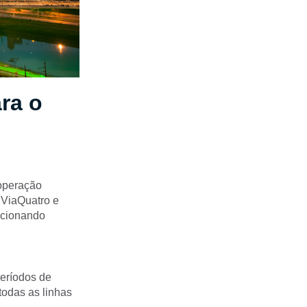
ra o
 operação
 ViaQuatro e
dicionando
eríodos de
todas as linhas