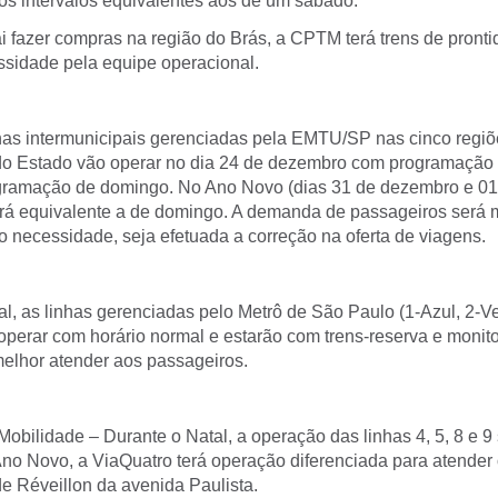
os intervalos equivalentes aos de um sábado.
i fazer compras na região do Brás, a CPTM terá trens de pronti
ssidade pela equipe operacional.
s intermunicipais gerenciadas pela EMTU/SP nas cinco regiõ
do Estado vão operar no dia 24 de dezembro com programação
gramação de domingo. No Ano Novo (dias 31 de dezembro e 01 
á equivalente a de domingo. A demanda de passageiros será 
 necessidade, seja efetuada a correção na oferta de viagens.
l, as linhas gerenciadas pelo Metrô de São Paulo (1-Azul, 2-V
 operar com horário normal e estarão com trens-reserva e moni
lhor atender aos passageiros.
obilidade – Durante o Natal, a operação das linhas 4, 5, 8 e 9 
Ano Novo, a ViaQuatro terá operação diferenciada para atender
de Réveillon da avenida Paulista.