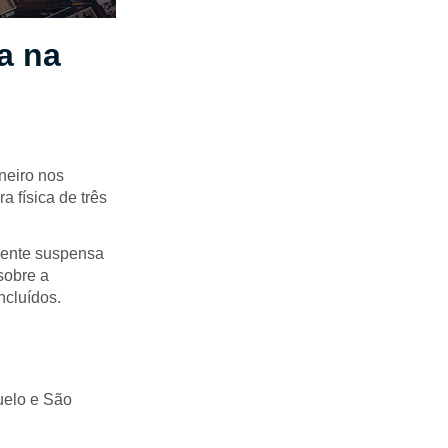
a na
neiro nos
a física de três
amente suspensa
sobre a
ncluídos.
uelo e São