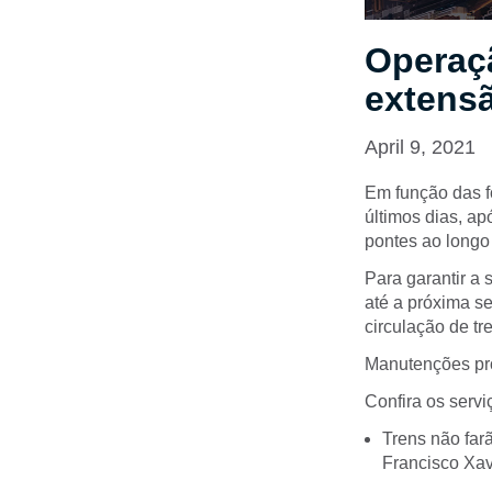
Operaç
extens
April 9, 2021
Em função das f
últimos dias, apó
pontes ao longo
Para garantir a
até a próxima s
circulação de tr
Manutenções pr
Confira os serv
Trens não far
Francisco Xav