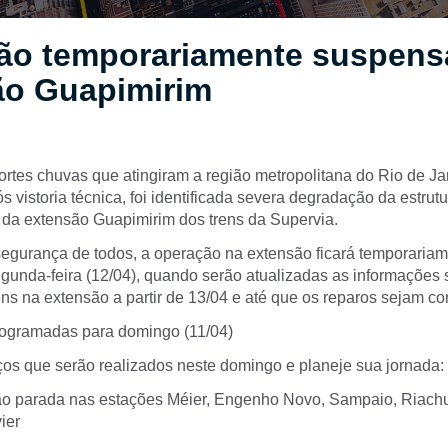
ão temporariamente suspens
ão Guapimirim
ortes chuvas que atingiram a região metropolitana do Rio de Ja
s vistoria técnica, foi identificada severa degradação da estrutur
 da extensão Guapimirim dos trens da Supervia.
 segurança de todos, a operação na extensão ficará temporari
egunda-feira (12/04), quando serão atualizadas as informações 
ens na extensão a partir de 13/04 e até que os reparos sejam co
ogramadas para domingo (11/04)
iços que serão realizados neste domingo e planeje sua jornada:
ão parada nas estações Méier, Engenho Novo, Sampaio, Riach
ier