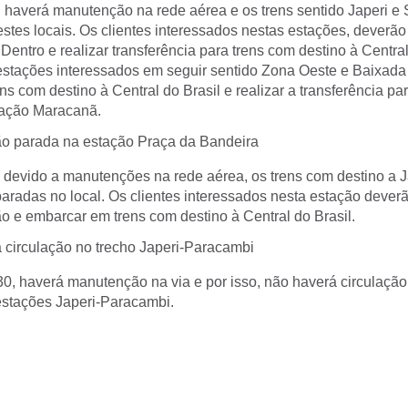
, haverá manutenção na rede aérea e os trens sentido Japeri e
estes locais. Os clientes interessados nestas estações, deverã
ntro e realizar transferência para trens com destino à Central 
 estações interessados em seguir sentido Zona Oeste e Baixad
s com destino à Central do Brasil e realizar a transferência pa
tação Maracanã.
ão parada na estação Praça da Bandeira
 devido a manutenções na rede aérea, os trens com destino a J
paradas no local. Os clientes interessados nesta estação deve
o e embarcar em trens com destino à Central do Brasil.
a circulação no trecho Japeri-Paracambi
30, haverá manutenção na via e por isso, não haverá circulação
 estações Japeri-Paracambi.