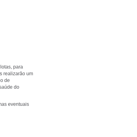
lotas, para
es realizarão um
go de
 saúde do
mas eventuais