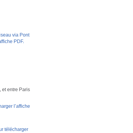
aiseau via Pont
affiche PDF.
, et entre Paris
arger l’affiche
ur télécharger