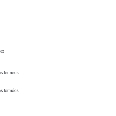
h30
ons fermées
ons fermées