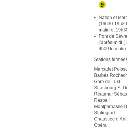
Nation et Mair
(16h30-19h30)
matin et 19h30
Pont de Sèvres
l’après-midi (
9h00 le matin 
Stations fermées
Marcadet Poiss
Barbés Rochech
Gare de l’Est
Strasbourg St D
Réaumur Sébas
Raspail
Montparnasse-
Stalingrad
Chaussée d’Anti
Opéra