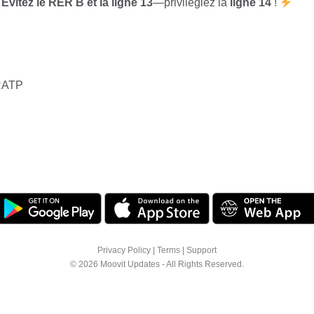
.
Évitez le RER B et la ligne 13
—privilégiez la
ligne 14
!
RATP
Privacy Policy
|
Terms
|
Support
© 2026 Moovit Updates - All Rights Reserved.