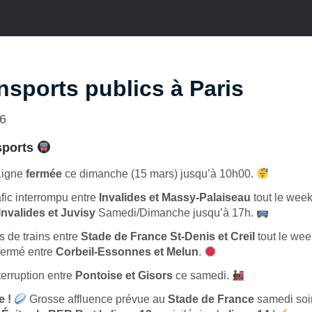
ansports publics à Paris
26
sports
igne
fermée
ce dimanche (15 mars) jusqu’à 10h00.
fic interrompu entre
Invalides et Massy-Palaiseau
tout le wee
Invalides et Juvisy
Samedi/Dimanche jusqu’à 17h.
 de trains entre
Stade de France St-Denis et Creil
tout le wee
fermé entre
Corbeil-Essonnes et Melun
.
terruption entre
Pontoise et Gisors
ce samedi.
e !
Grosse affluence prévue au
Stade de France
samedi soir