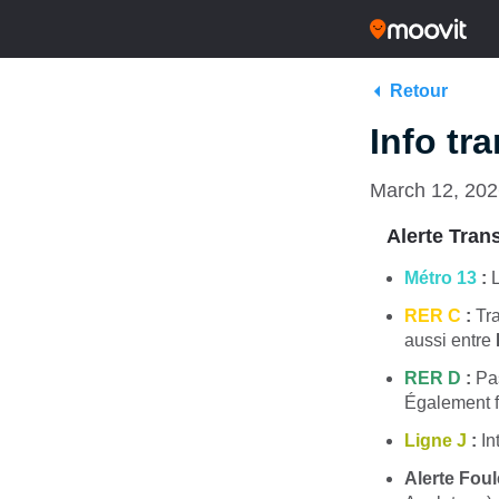
Retour
Info tr
March 12, 20
Alerte Tran
Métro 13
:
L
RER C
:
Tra
aussi entre
RER D
:
Pas
Également 
Ligne J
:
In
Alerte Foul