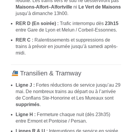
réduite. Les trains vers le sud ne desserviront pas
Maisons-Alfort–Alfortville
ni
Le Vert de Maisons
jusqu’à dimanche 13h00.
RER D (En soirée) :
Trafic interrompu dès
23h15
entre Gare de Lyon et Melun / Corbeil-Essonnes.
RER C :
Ralentissements et suppressions de
trains à prévoir en journée jusqu’à samedi après-
midi.
Transilien & Tramway
Ligne J :
Fortes réductions de service jusqu’au 29
mai. De nombreux trains au départ ou à l’arrivée
de Conflans Ste-Honorine et Les Mureaux sont
supprimés
.
Ligne H :
Fermeture chaque nuit (dès 23h35)
entre Ermont et Pontoise / Persan.
Lignes R & U :
Interruptions de service en soirée