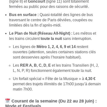
(ligne 8) et
Goncourt
(ligne 11) sont totalement
fermées au public pour des raisons de sécurité.
Bus en surface :
Quasi-totalité des lignes de bus
traversant le centre de Paris déviées, coupées ou
limitées dès la fin d’après-midi.
Le Plan de Nuit (Réseau All-Night) :
Les métros et
les trains circulent
toute la nuit
sans interruption.
Les lignes de
Métro 1, 2, 4, 6, 9 et 14
restent
ouvertes (attention, seules certaines stations clés
sont desservies après l’horaire habituel).
Les
RER A, B, C, D, E
et les trains Transilien (H, J,
L, N, P, R) fonctionnent également toute la nuit.
Un forfait spécial « Fête de la Musique » à
4,30 €
permet des trajets illimités de 17h00 jusqu’à demain
matin 7h00.
Courant de la semaine (Du 22 au 28 juin) :
Mode et Festivals