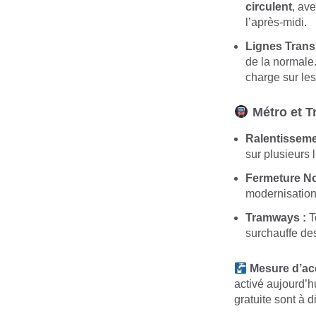
circulent
, av
l’après-midi.
Lignes Transil
de la normale.
charge sur les
Métro et 
Ralentisseme
sur plusieurs 
Fermeture No
modernisation 
Tramways :
To
surchauffe des
Mesure d’a
activé aujourd’h
gratuite sont à 