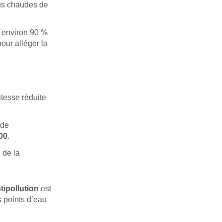
lus chaudes de
à environ 90 %
our alléger la
itesse réduite
 de
h00
.
 de la
tipollution
est
s points d’eau