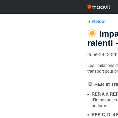
Retour
Impa
ralenti 
June 24, 2026
Les limitations d
transport pour p
RER et Tra
RER A & RER 
d’importantes d
perturbé.
RER C, D et E