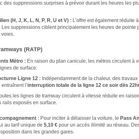
ec des suppressions surprises à prévoir durant les heures les p
ien (H, J, K, L, N, P, R, U et V) :
L’offre est également réduite 
 Les suppressions ciblent principalement les heures de pointe p
 voies.
Tramways (RATP)
nts Métro :
En raison du plan canicule, les métros circulent à v
lignes de surface.
cturne Ligne 12 :
Indépendamment de la chaleur, des travaux
entraînent l’
interruption totale de la ligne 12 ce soir dès 22
utes les lignes de tramway circulent à vitesse réduite en raison
 rails exposés en surface.
ccompagnement :
Pour inciter à délaisser la voiture, le
Pass An
ui au tarif unique de
5,10 €
pour un accès illimité au réseau. De
disposition dans les grandes gares.