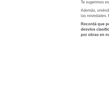
Te sugerimos es
Además, uniéndo
las novedades. 
Recordá que po
desvíos clasifi
por obras en n